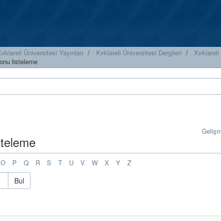
ırklareli Üniversitesi Yayınları
Kırklareli Üniversitesi Dergileri
Kırklareli
onu listeleme
Geliş
steleme
O
P
Q
R
S
T
U
V
W
X
Y
Z
Bul