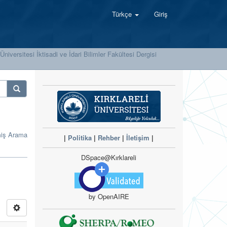
Türkçe
Giriş
 Üniversitesi İktisadi ve İdari Bilimler Fakültesi Dergisi
miş Arama
|
Politika
|
Rehber
|
İletişim
|
DSpace@Kırklareli
by OpenAIRE