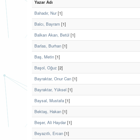
Yazar Adı
Bahadır, Nur
[1]
Balcı, Bayram
[1]
Balkan Akan, Betül
[1]
Barlas, Burhan
[1]
Baş, Metin
[1]
Başol, Oğuz
[2]
Bayraktar, Onur Can
[1]
Bayraktar, Yüksel
[1]
Baysal, Mustafa
[1]
Bektaş, Hakan
[1]
Beşer, Ali Haydar
[1]
Beyazıtlı, Ercan
[1]