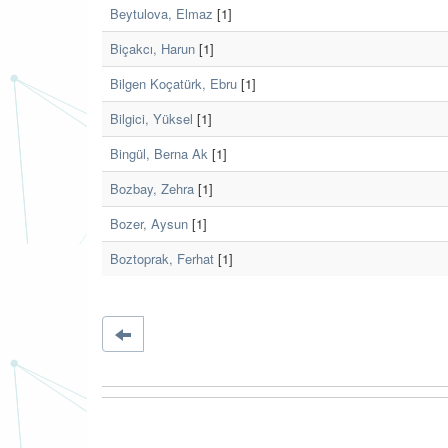
Beytulova, Elmaz
[1]
Biçakcı, Harun
[1]
Bilgen Koçatürk, Ebru
[1]
Bilgici, Yüksel
[1]
Bingül, Berna Ak
[1]
Bozbay, Zehra
[1]
Bozer, Aysun
[1]
Boztoprak, Ferhat
[1]