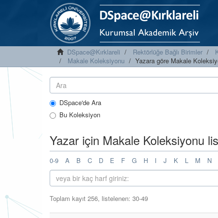
DSpace@Kırklareli
Rektörlüğe Bağlı Birimler
K
Makale Koleksiyonu
Yazara göre Makale Koleksiy
DSpace'de Ara
Bu Koleksiyon
Yazar için Makale Koleksiyonu li
0-9
A
B
C
D
E
F
G
H
I
J
K
L
M
N
Toplam kayıt 256, listelenen: 30-49