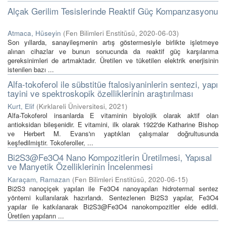
Alçak Gerilim Tesislerinde Reaktif Güç Kompanzasyonu
Atmaca, Hüseyin
(
Fen Bilimleri Enstitüsü
,
2020-06-03
)
Son yıllarda, sanayileşmenin artış göstermesiyle birlikte işletmeye
alınan cihazlar ve bunun sonucunda da reaktif güç karşılanma
gereksinimleri de artmaktadır. Üretilen ve tüketilen elektrik enerjisinin
istenilen bazı ...
Alfa-tokoferol ile sübstitüe ftalosiyaninlerin sentezi, yapı
tayini ve spektroskopik özelliklerinin araştırılması
Kurt, Elif
(
Kırklareli Üniversitesi
,
2021
)
Alfa-Tokoferol insanlarda E vitaminin biyolojik olarak aktif olan
antioksidan bileşenidir. E vitamini, ilk olarak 1922'de Katharine Bishop
ve Herbert M. Evans'ın yaptıkları çalışmalar doğrultusunda
keşfedilmiştir. Tokoferoller, ...
Bi2S3@Fe3O4 Nano Kompozitlerin Üretilmesi, Yapısal
ve Manyetik Özelliklerinin İncelenmesi
Karaçam, Ramazan
(
Fen Bilimleri Enstitüsü
,
2020-06-15
)
Bi2S3 nanoçiçek yapıları ile Fe3O4 nanoyapıları hidrotermal sentez
yöntemi kullanılarak hazırlandı. Sentezlenen Bi2S3 yapılar, Fe3O4
yapılar ile katkılanarak Bi2S3@Fe3O4 nanokompozitler elde edildi.
Üretilen yapıların ...