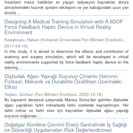
İnsanların maruz kaldıkları en yaygın radyasyon kaynakları dünya
atmosferindeki kozmik ışınların etkileşimi ve yer kabuğundaki uzun yarı
ömürlü ...
Designing A Medical Training Simulation with A 6DOF
Force Feedback Haptic Device in Virtual Reality
Environment
Kıssaboylu, Hakan
(
Kırklareli Üniversitesi Fen Bilimleri Enstitüsü
,
2017-04-10
)
In this study, it is aimed to determine the effects and contribution of
anatomy and surgery simulation, which will be developed in virtual
reality environments supported by force feedback haptic device on the
learning ...
Dişbudak Ağacı Yaprağı Suyunun Çimento Harcının
Fiziksel, Mekanik ve Durabilite Özellikleri Üzerindeki
Etkisi
Taştan, Gürkan
(
Fen Bilimleri Enstitüsü
,
2020-12-18
)
Bu kapsamlı deneysel çalışmada Manisa Soma’dan getirilen dişbudak
ağacı yaprakları farklı miktarlarda farklı sürelerde kaynatılmıştır. Her
farklı miktar ve farklı süre için kaynatılan dişbudak ağacı yaprağı
suyunun soğuması ...
Doğalgaz Kombine Çevrimi Enerji Santralinde İş Sağlığı
ve Güvenliği Uygulamaları Risk Değerlendirmesi