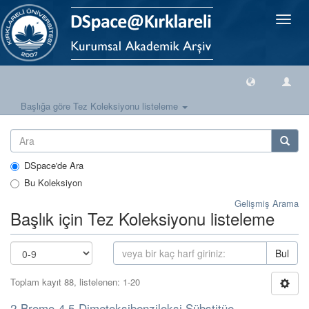
Geçiş
Yönlen
Başlığa göre Tez Koleksiyonu listeleme
DSpace'de Ara
Bu Koleksiyon
Gelişmiş Arama
Başlık için Tez Koleksiyonu listeleme
Bul
Toplam kayıt 88, listelenen: 1-20
2-Bromo-4,5-Dimetoksibenziloksi Sübstitüe