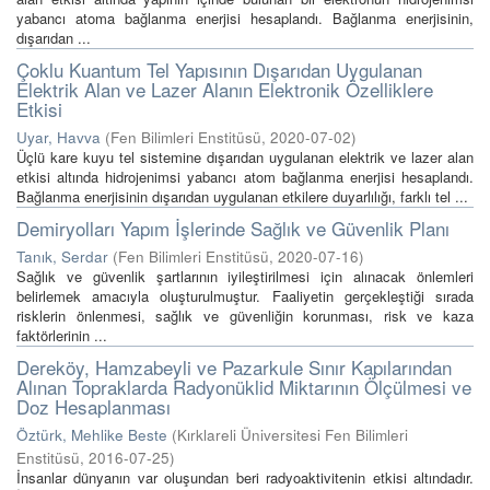
yabancı atoma bağlanma enerjisi hesaplandı. Bağlanma enerjisinin,
dışarıdan ...
Çoklu Kuantum Tel Yapısının Dışarıdan Uygulanan
Elektrik Alan ve Lazer Alanın Elektronik Özelliklere
Etkisi
Uyar, Havva
(
Fen Bilimleri Enstitüsü
,
2020-07-02
)
Üçlü kare kuyu tel sistemine dışarıdan uygulanan elektrik ve lazer alan
etkisi altında hidrojenimsi yabancı atom bağlanma enerjisi hesaplandı.
Bağlanma enerjisinin dışarıdan uygulanan etkilere duyarlılığı, farklı tel ...
Demiryolları Yapım İşlerinde Sağlık ve Güvenlik Planı
Tanık, Serdar
(
Fen Bilimleri Enstitüsü
,
2020-07-16
)
Sağlık ve güvenlik şartlarının iyileştirilmesi için alınacak önlemleri
belirlemek amacıyla oluşturulmuştur. Faaliyetin gerçekleştiği sırada
risklerin önlenmesi, sağlık ve güvenliğin korunması, risk ve kaza
faktörlerinin ...
Dereköy, Hamzabeyli ve Pazarkule Sınır Kapılarından
Alınan Topraklarda Radyonüklid Miktarının Ölçülmesi ve
Doz Hesaplanması
Öztürk, Mehlike Beste
(
Kırklareli Üniversitesi Fen Bilimleri
Enstitüsü
,
2016-07-25
)
İnsanlar dünyanın var oluşundan beri radyoaktivitenin etkisi altındadır.