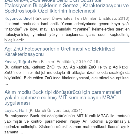
Ftalosiyanin Bileşiklerinin Sentezi, Karakterizasyonu ve
Spektroskopik Özelliklerinin İncelenmesi
Koyuncu, Birol
(
Kırklareli Üniversitesi Fen Bilimleri Enstitüsü
,
2018
)
Linstead tarafından ismi antik Yunan edebiyatında geçen kaya yağı
‘‘naphtha’’ ve koyu mavi anlamındaki ‘‘cyanine’’ kelimelerden türetilen
ftalosiyaninler, yirminci yüzyılın başlarında şans eseri keşfedilmiş
bileşiklerdir. ...
Ag: ZnO Fotosensörlerin Üretilmesi ve Elektriksel
Karakterizasyonu
Yavuz, Tuğrul
(
Fen Bilimleri Enstitüsü
,
2019-07-19
)
Bu çalışmada, katkısız ZnO, % 0,5 Ag katkılı ZnO ile % 2 Ag katkılı
ZnO ince filmler Sol-jel metoduyla Si alttaşlar üzerine oda sıcaklığında
büyütüldü. Elde edilen ZnO ince filmlerin yapısal, elektriksel ve optiksel
...
Akım modlu Buck tipi dönüştürücü için parametreleri
yak ile optimize edilmiş MIT kuralına dayalı MRAC
uygulaması
Leylak, Halil
(
Kırklareli Üniversitesi
,
2021
)
Bu çalışmada Buck tipi dönüştürücünün MIT Kurallı MRAC ile kontrolü
yapılmıştır ve kontrol parametreleri Yapay Arı Kolonisi algoritmasıyla
optimize edilmiştir. Sistemin sürekli zaman matematiksel ifadesi ayrık
zamana ...