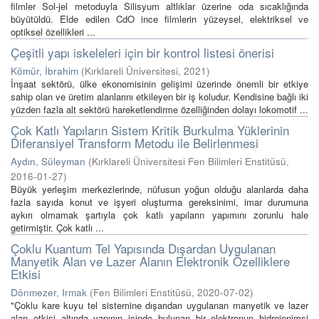
filmler Sol-jel metoduyla Silisyum altlıklar üzerine oda sıcaklığında
büyütüldü. Elde edilen CdO ince filmlerin yüzeysel, elektriksel ve
optiksel özellikleri ...
Çeşitli yapı iskeleleri için bir kontrol listesi önerisi
Kömür, İbrahim
(
Kırklareli Üniversitesi
,
2021
)
İnşaat sektörü, ülke ekonomisinin gelişimi üzerinde önemli bir etkiye
sahip olan ve üretim alanlarını etkileyen bir iş koludur. Kendisine bağlı iki
yüzden fazla alt sektörü hareketlendirme özelliğinden dolayı lokomotif ...
Çok Katlı Yapıların Sistem Kritik Burkulma Yüklerinin
Diferansiyel Transform Metodu ile Belirlenmesi
Aydın, Süleyman
(
Kırklareli Üniversitesi Fen Bilimleri Enstitüsü
,
2016-01-27
)
Büyük yerleşim merkezlerinde, nüfusun yoğun olduğu alanlarda daha
fazla sayıda konut ve işyeri oluşturma gereksinimi, imar durumuna
aykırı olmamak şartıyla çok katlı yapıların yapımını zorunlu hale
getirmiştir. Çok katlı ...
Çoklu Kuantum Tel Yapısında Dışardan Uygulanan
Manyetik Alan ve Lazer Alanın Elektronik Özelliklere
Etkisi
Dönmezer, Irmak
(
Fen Bilimleri Enstitüsü
,
2020-07-02
)
"Çoklu kare kuyu tel sistemine dışarıdan uygulanan manyetik ve lazer
alan etkisi altında yapının içinde bulunan bir elektronun hidrojenimsi