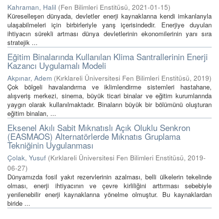
Kahraman, Halil
(
Fen Bilimleri Enstitüsü
,
2021-01-15
)
Küreselleşen dünyada, devletler enerji kaynaklarına kendi imkanlarıyla
ulaşabilmeleri için birbirleriyle yarış içerisindedir. Enerjiye duyulan
ihtiyacın sürekli artması dünya devletlerinin ekonomilerinin yanı sıra
stratejik ...
Eğitim Binalarında Kullanılan Klima Santrallerinin Enerji
Kazancı Uygulamalı Modeli
Akpınar, Adem
(
Kırklareli Üniversitesi Fen Bilimleri Enstitüsü
,
2019
)
Çok bölgeli havalandırma ve iklimlendirme sistemleri hastahane,
alışveriş merkezi, sinema, büyük ticari binalar ve eğitim kurumlarında
yaygın olarak kullanılmaktadır. Binaların büyük bir bölümünü oluşturan
eğitim binaları, ...
Eksenel Akılı Sabit Mıknatıslı Açık Oluklu Senkron
(EASMAOS) Alternatörlerde Mıknatıs Gruplama
Tekniğinin Uygulanması
Çolak, Yusuf
(
Kırklareli Üniversitesi Fen Bilimleri Enstitüsü
,
2019-
06-27
)
Dünyamızda fosil yakıt rezervlerinin azalması, belli ülkelerin tekelinde
olması, enerji ihtiyacının ve çevre kirliliğini arttırması sebebiyle
yenilenebilir enerji kaynaklarına yönelme olmuştur. Bu kaynaklardan
biride ...