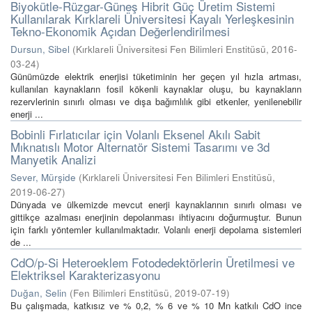
Biyokütle-Rüzgar-Güneş Hibrit Güç Üretim Sistemi
Kullanılarak Kırklareli Üniversitesi Kayalı Yerleşkesinin
Tekno-Ekonomik Açıdan Değerlendirilmesi
Dursun, Sibel
(
Kırklareli Üniversitesi Fen Bilimleri Enstitüsü
,
2016-
03-24
)
Günümüzde elektrik enerjisi tüketiminin her geçen yıl hızla artması,
kullanılan kaynakların fosil kökenli kaynaklar oluşu, bu kaynakların
rezervlerinin sınırlı olması ve dışa bağımlılık gibi etkenler, yenilenebilir
enerji ...
Bobinli Fırlatıcılar için Volanlı Eksenel Akılı Sabit
Mıknatıslı Motor Alternatör Sistemi Tasarımı ve 3d
Manyetik Analizi
Sever, Mürşide
(
Kırklareli Üniversitesi Fen Bilimleri Enstitüsü
,
2019-06-27
)
Dünyada ve ülkemizde mevcut enerji kaynaklarının sınırlı olması ve
gittikçe azalması enerjinin depolanması ihtiyacını doğurmuştur. Bunun
için farklı yöntemler kullanılmaktadır. Volanlı enerji depolama sistemleri
de ...
CdO/p-Si Heteroeklem Fotodedektörlerin Üretilmesi ve
Elektriksel Karakterizasyonu
Duğan, Selin
(
Fen Bilimleri Enstitüsü
,
2019-07-19
)
Bu çalışmada, katkısız ve % 0,2, % 6 ve % 10 Mn katkılı CdO ince