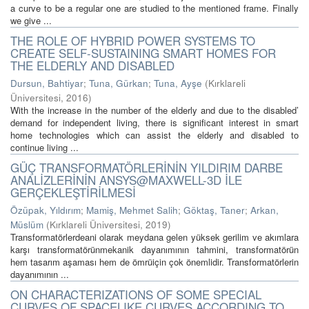
a curve to be a regular one are studied to the mentioned frame. Finally
we give ...
THE ROLE OF HYBRID POWER SYSTEMS TO
CREATE SELF-SUSTAINING SMART HOMES FOR
THE ELDERLY AND DISABLED
Dursun, Bahtiyar
;
Tuna, Gürkan
;
Tuna, Ayşe
(
Kırklareli
Üniversitesi
,
2016
)
With the increase in the number of the elderly and due to the disabled’
demand for independent living, there is significant interest in smart
home technologies which can assist the elderly and disabled to
continue living ...
GÜÇ TRANSFORMATÖRLERİNİN YILDIRIM DARBE
ANALİZLERİNİN ANSYS@MAXWELL-3D İLE
GERÇEKLEŞTİRİLMESİ
Özüpak, Yıldırım
;
Mamiş, Mehmet Salih
;
Göktaş, Taner
;
Arkan,
Müslüm
(
Kırklareli Üniversitesi
,
2019
)
Transformatörlerdeani olarak meydana gelen yüksek gerilim ve akımlara
karşı transformatörünmekanik dayanımının tahmini, transformatörün
hem tasarım aşaması hem de ömrüiçin çok önemlidir. Transformatörlerin
dayanımının ...
ON CHARACTERIZATIONS OF SOME SPECIAL
CURVES OF SPACELIKE CURVES ACCORDING TO