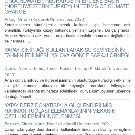
GROUNDWATER RECHARGE IN ERGENE BASIN
(NORTHWESTERN TURKEY) IN TERMS OF CLIMATE
CHANGE
Arkoç, Orhan
(
Kırklareli Üniversitesi
,
2020
)
Yeraltısularının sürdürülebilir olarak kullanımı için beslenme çok
önemlidir. Türkiye'nin kuzey batısında yer alan Ergene . Bu çalışmada,
Ergene Havzası'ndaki yeraltı suyu beslenmesinin zamansal değişiminin
belirlenmesi ...
YAPAY SİNİR AĞI KULLANILARAK SU SEVİYESİNİN
TAHMİN EDİLMESİ: YALOVA GÖKÇE BARAJI ÖRNEĞİ
Damla, Yunus
;
Temiz, Temel
;
Keskin, Erdinç
(
Kırklareli Üniversitesi
,
2020
)
Artan dünya nüfusu ve küresel ısınmanın oluşturduğu kuraklığın etkisi ile
su gibi ikamesi olmayan bir kaynağın, canlıların ihtiyaçlarını
karşılayacak oranda muhafaza edebilmek, dünya kamuoyunun üzerinde
durduğu önemli ...
YATAY DERZ DONATISIYLA GÜÇLENDİRİLMİŞ
HARMAN TUĞLASI ELEMANLARININ MEKANİK
ÖZELLİKLERİNİN İNCELENMESİ
Bozkurt, Sinan
;
Kılınc, Kadir
(
Kırklareli Üniversitesi
,
2021
)
Çalışmada, yatay derz donatısı kullanılarak duvarların basınç ve eğilme
etkisine karşı direnci artırılmaya çalışılmıştır. Duvar elemanı olarak dolu