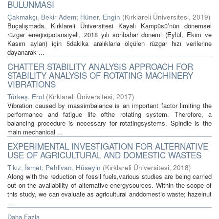
BULUNMASI
Çakmakçı, Bekir Adem
;
Hüner, Engin
(
Kırklareli Üniversitesi
,
2019
)
Buçalışmada, Kırklareli Üniversitesi Kayalı Kampüsü’nün dönemsel
rüzgar enerjisipotansiyeli, 2018 yılı sonbahar dönemi (Eylül, Ekim ve
Kasım ayları) için 5dakika aralıklarla ölçülen rüzgar hızı verilerine
dayanarak ...
CHATTER STABILITY ANALYSIS APPROACH FOR
STABILITY ANALYSIS OF ROTATING MACHINERY
VIBRATIONS
Türkeş, Erol
(
Kırklareli Üniversitesi
,
2017
)
Vibration caused by massimbalance is an important factor limiting the
performance and fatigue life ofthe rotating system. Therefore, a
balancing procedure is necessary for rotatingsystems. Spindle is the
main mechanical ...
EXPERIMENTAL INVESTIGATION FOR ALTERNATIVE
USE OF AGRICULTURAL AND DOMESTIC WASTES
Tıkız, İsmet
;
Pehlivan, Hüseyin
(
Kırklareli Üniversitesi
,
2018
)
Along with the reduction of fossil fuels,various studies are being carried
out on the availability of alternative energysources. Within the scope of
this study, we can evaluate as agricultural anddomestic waste; hazelnut
...
Daha Fazla