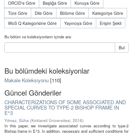
ORCID'e Göre
Başlığa Göre
Konuya Göre
Türe Göre
Dile Göre
Bölüme Göre
Kategoriye Göre
WoS Q Kategorisine Göre
Yayıncıya Göre
Erişim Şekli
Bu bölüm ve koleksiyonların içinde ara:
Bul
Bu bölümdeki koleksiyonlar
Makale Koleksiyonu
[110]
Güncel Gönderiler
CHARACTERIZATIONS OF SOME ASSOCIATED AND
SPECIAL CURVES TO TYPE-2 BISHOP FRAME IN
E^3
Yılmaz, Süha
(
Kırklareli Üniversitesi
,
2016
)
In this paper, we investigate associated curves according to type-2
Bishop frame in E^3. In addition, necessary and sufficient conditions for