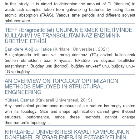
In this study, it is aimed to determine the amount of Ti (titanium) in
waste ash samples taken from galvanizing factories by using flame
atomic absorption (FAAS). Various time periods and different solvent
mixtures were ...
TEFF (Eragrostic tef) UNUNUN EKMEK ÜRETİMİNDE
KULLANIMI VE TRANSGLUTAMİNAZ ENZİMİNİN
ÜRETİME ETKİSİ
Şanlıdere Aloğlu, Hatice
(
Kırklareli Üniversitesi
,
2021
)
Bu çalışmada teff unu ve transglutaminaz (TG) enzimi kullanılarak
üretilen ekmeklerin bazı kimyasal, tekstürel ve duyusal özellikleri
araştırılmıştır. Buğday unu (kontrol), buğday unu+teff unu, buğday unu+
TG ve buğday ...
AN OVERVIEW ON TOPOLOGY OPTIMIZATION
METHODS EMPLOYED IN STRUCTURAL
ENGINEERING
Yüksel, Osman
(
Kırklareli Üniversitesi
,
2019
)
Any mechanical performance measure of a structure isstrongly related
with its topology. Size and shape optimization cannot give thebest
structural performance, since these methods cannot change
thestructure’s topology. ...
KIRKLARELİ ÜNİVERSİTESİ KAYALI KAMPÜSÜNÜN
DÖNEMSEL RÜZGAR ENERJİSİ POTANSİYELİNİN