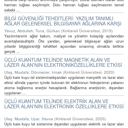
harman tuğlası seçilmiştir. Dolu harman tuğlası seçilmesinin temel
sebebi ...
BİLGİ GÜVENLİĞİ TEHDİTLERİ: YAZILIM TANIMLI
AĞLAR GELENEKSEL BİLGİSAYAR AĞLARINA KARŞI
Yavuz, Abdullah
;
Tuna, Gürkan
(
Kırklareli Üniversitesi
,
2019
)
Yazılımtanımlı ağlar bakım, maliyet ve yönetim kolaylığı açılarından
avantajlarasahiptir. Öte yandan, geleneksel bilgisayar ağları uzun
yıllardır bilgigüvenliği tehditleri açısından sınanmış olmakla birlikte
gerçek ...
ÜÇLÜ KUANTUM TELİNDE MAGNETİK ALAN VE
LAZER ALAN’NIN ELEKTRONİKÖZELLİKLERE ETKİSİ
Ulaş, Mustafa
;
Dönmezer, Irmak
(
Kırklareli Üniversitesi
,
2020
)
Üçlü kare kuyu tel sisteminedışarıdan uygulanan manyetik ve lazer alan
etkisi altında yapının içinde bulunan bir elektronun hidrojenimsi yabancı
atoma bağlanma enerjisi hesaplandı. Bağlanma enerjisinin, dışarıdan
uygulanan ...
ÜÇLÜ KUANTUM TELİNDE ELEKTRİK ALAN VE
LAZER ALAN’NIN ELEKTRONİK ÖZELLİKLERE ETKİSİ
Ulaş, Mustafa
;
Uyar, Havva
(
Kırklareli Üniversitesi
,
2020
)
Üçlü kare kuyu tel sistemine dışarıdan uygulanan elektrik ve lazer alan