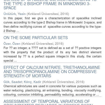
THE TYPE-2 BISHOP FRAME IN MINKOWSKI 3-
SPACE
Ünlütürk, Yasin
(
Kırklareli Üniversitesi
,
2016
)
In this paper, first we give a characterization of spacelike inclined
curves according to the type-2 Bishop frame in Minkowski 3-space, and
then define rectifying curves of spacelike curves according to the type-
2 Bishop ...
ON THE SOME PARTICULAR SETS
Özer, Özen
(
Kırklareli Üniversitesi
,
2016
)
For ?? an integer, a ???? set is defined as a set of ?? positive integers
with the property that the product of its any two distinct element
increased by ?? is a perfect square integer.In this study, the certain
special ...
EFFECT OF CALCIUM NITRATE, TRIETHANOLAMINE
AND TRIISOPROPANOLAMINE ON COMPRESSIVE
STRENGTH OF MORTARS
Gök, Saadet
;
Kılınç, Kadir
(
Kırklareli Üniversitesi
,
2016
)
Chemical admixtures are used in concrete for various purposes such as
water reducing, plasticizing, air entraining, bonding, viscosity modifying,
colouring, corrosion inhibiting, permeability reducing, accelerating or ...
ASSESSMENT OF TEMPORAL VARIATIONS OF