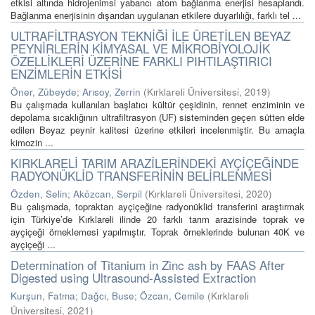
etkisi altında hidrojenimsi yabancı atom bağlanma enerjisi hesaplandı.
Bağlanma enerjisinin dışarıdan uygulanan etkilere duyarlılığı, farklı tel ...
ULTRAFİLTRASYON TEKNİĞİ İLE ÜRETİLEN BEYAZ
PEYNİRLERİN KİMYASAL VE MİKROBİYOLOJİK
ÖZELLİKLERİ ÜZERİNE FARKLI PIHTILAŞTIRICI
ENZİMLERİN ETKİSİ
Öner, Zübeyde
;
Arısoy, Zerrin
(
Kırklareli Üniversitesi
,
2019
)
Bu çalışmada kullanılan başlatıcı kültür çeşidinin, rennet enziminin ve
depolama sıcaklığının ultrafiltrasyon (UF) sisteminden geçen sütten elde
edilen Beyaz peynir kalitesi üzerine etkileri incelenmiştir. Bu amaçla
kimozin ...
KIRKLARELİ TARIM ARAZİLERİNDEKİ AYÇİÇEĞİNDE
RADYONÜKLİD TRANSFERİNİN BELİRLENMESİ
Özden, Selin
;
Aközcan, Serpil
(
Kırklareli Üniversitesi
,
2020
)
Bu çalışmada, topraktan ayçiçeğine radyonüklid transferini araştırmak
için Türkiye’de Kırklareli ilinde 20 farklı tarım arazisinde toprak ve
ayçiçeği örneklemesi yapılmıştır. Toprak örneklerinde bulunan 40K ve
ayçiçeği ...
Determination of Titanium in Zinc ash by FAAS After
Digested using Ultrasound-Assisted Extraction
Kurşun, Fatma
;
Dağcı, Buse
;
Özcan, Cemile
(
Kırklareli
Üniversitesi
,
2021
)