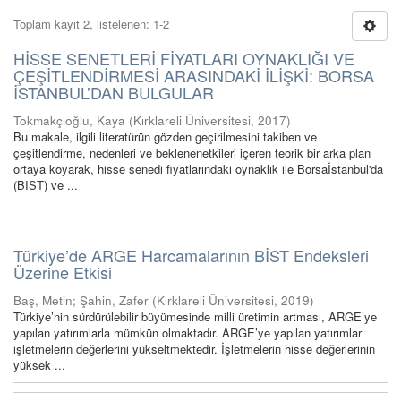
Toplam kayıt 2, listelenen: 1-2
HİSSE SENETLERİ FİYATLARI OYNAKLIĞI VE
ÇEŞİTLENDİRMESİ ARASINDAKİ İLİŞKİ: BORSA
İSTANBUL’DAN BULGULAR
Tokmakçıoğlu, Kaya
(
Kırklareli Üniversitesi
,
2017
)
Bu makale, ilgili literatürün gözden geçirilmesini takiben ve
çeşitlendirme, nedenleri ve beklenenetkileri içeren teorik bir arka plan
ortaya koyarak, hisse senedi fiyatlarındaki oynaklık ile Borsaİstanbul'da
(BIST) ve ...
Türkiye’de ARGE Harcamalarının BİST Endeksleri
Üzerine Etkisi
Baş, Metin
;
Şahin, Zafer
(
Kırklareli Üniversitesi
,
2019
)
Türkiye’nin sürdürülebilir büyümesinde milli üretimin artması, ARGE’ye
yapılan yatırımlarla mümkün olmaktadır. ARGE’ye yapılan yatırımlar
işletmelerin değerlerini yükseltmektedir. İşletmelerin hisse değerlerinin
yüksek ...