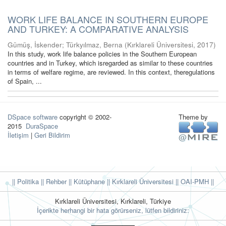
WORK LIFE BALANCE IN SOUTHERN EUROPE
AND TURKEY: A COMPARATIVE ANALYSIS
Gümüş, İskender
;
Türkyılmaz, Berna
(
Kırklareli Üniversitesi
,
2017
)
In this study, work life balance policies in the Southern European
countries and in Turkey, which isregarded as similar to these countries
in terms of welfare regime, are reviewed. In this context, theregulations
of Spain, ...
DSpace software
copyright © 2002-
Theme by
2015
DuraSpace
İletişim
|
Geri Bildirim
|| Politika
|| Rehber
|| Kütüphane
|| Kırklareli Üniversitesi ||
OAI-PMH ||
Kırklareli Üniversitesi, Kırklareli, Türkiye
İçerikte herhangi bir hata görürseniz, lütfen bildiriniz: