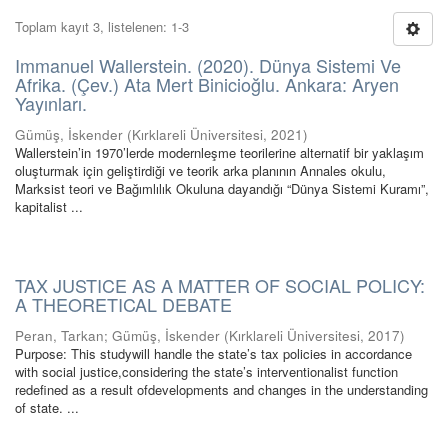
Toplam kayıt 3, listelenen: 1-3
Immanuel Wallerstein. (2020). Dünya Sistemi Ve
Afrika. (Çev.) Ata Mert Binicioğlu. Ankara: Aryen
Yayınları.
Gümüş, İskender
(
Kırklareli Üniversitesi
,
2021
)
Wallerstein’in 1970’lerde modernleşme teorilerine alternatif bir yaklaşım
oluşturmak için geliştirdiği ve teorik arka planının Annales okulu,
Marksist teori ve Bağımlılık Okuluna dayandığı “Dünya Sistemi Kuramı”,
kapitalist ...
TAX JUSTICE AS A MATTER OF SOCIAL POLICY:
A THEORETICAL DEBATE
Peran, Tarkan
;
Gümüş, İskender
(
Kırklareli Üniversitesi
,
2017
)
Purpose: This studywill handle the state’s tax policies in accordance
with social justice,considering the state’s interventionalist function
redefined as a result ofdevelopments and changes in the understanding
of state. ...