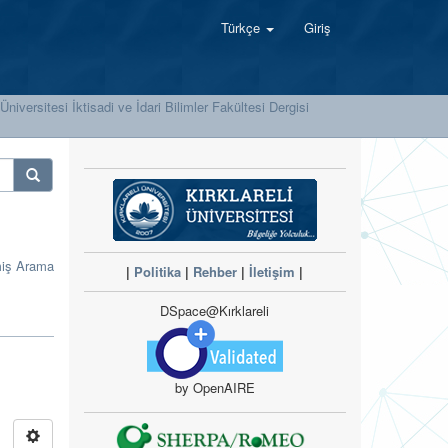
Türkçe
Giriş
 Üniversitesi İktisadi ve İdari Bilimler Fakültesi Dergisi
miş Arama
|
Politika
|
Rehber
|
İletişim
|
DSpace@Kırklareli
by OpenAIRE