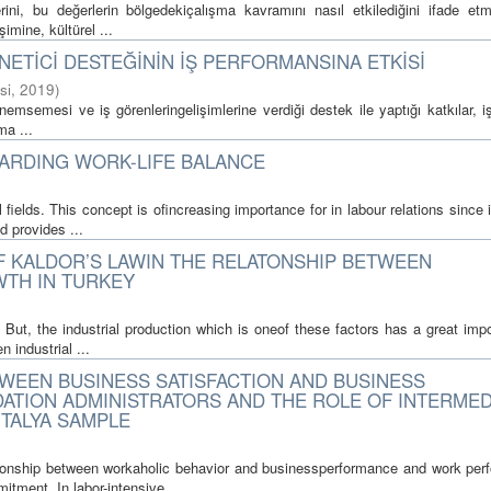
rini, bu değerlerin bölgedekiçalışma kavramını nasıl etkilediğini ifade et
imine, kültürel ...
NETİCİ DESTEĞİNİN İŞ PERFORMANSINA ETKİSİ
si
,
2019
)
 önemsemesi ve iş görenleringelişimlerine verdiği destek ile yaptığı katkılar, i
ma ...
GARDING WORK-LIFE BALANCE
l fields. This concept is ofincreasing importance for in labour relations since 
 provides ...
F KALDOR’S LAWIN THE RELATONSHIP BETWEEN
WTH IN TURKEY
But, the industrial production which is oneof these factors has a great imp
 industrial ...
TWEEN BUSINESS SATISFACTION AND BUSINESS
TION ADMINISTRATORS AND THE ROLE OF INTERMED
NTALYA SAMPLE
lationship between workaholic behavior and businessperformance and work per
tment. In labor-intensive ...