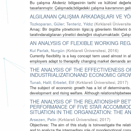
Bu çalışma Akdeniz bölgesinin tarihi ve kültürel değerle
tasarlanmıştır. Çalışmada;bölgedeki çalışma kavramının geliş
ALGILANAN ÇALIŞMA ARKADAŞLARI VE YÖ
Tozkoparan, Güler
;
Tenteriz, Yıldız
(
Kırklareli Üniversite
Amaç: Bir örgütte yöneticinin ilgisi,iş görenlerin fikirlerini
tarafındanalgılanan yönetici desteğini oluşturmaktadır. Çalış
AN ANALYSIS OF FLEXIBLE WORKING RE
Kul Parlak, Nurgün
(
Kırklareli Üniversitesi
,
2016
)
Currently flexibility is a key concept term used almost in al
employers adapt to therapidly changing market demands and
THE ANALYSIS OF THE EFFECTIVENESS O
INDUSTRIALIZATIONAND ECONOMIC GRO
Tunalı, Halil
;
Erbelet, Elif
(
Kırklareli Üniversitesi
,
2017
)
The subject of economic growth has a lot of determinants. 
development and rising welfare. Although relationshipbetween
THE ANALYSIS OF THE RELATIONSHIP BE
PERFORMANCE OF FIVE STAR ACCOMMODA
SITUATION IN THE ORGANIZATION: THE A
Arsezen, Pelin
(
Kırklareli Üniversitesi
,
2017
)
Objectives: The aim of this study is toinvestigate the re
and to analyze the intermediary role of moodemotional commi