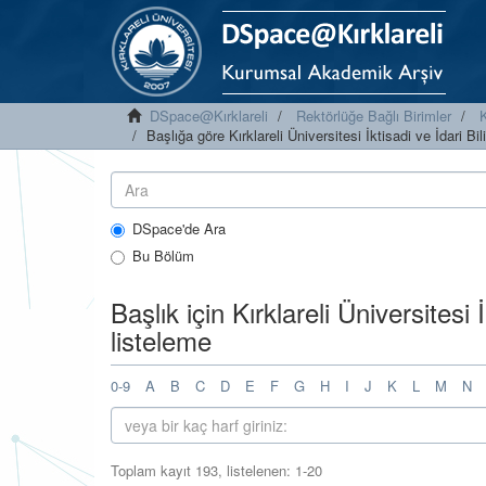
DSpace@Kırklareli
Rektörlüğe Bağlı Birimler
K
Başlığa göre Kırklareli Üniversitesi İktisadi ve İdari Bi
DSpace'de Ara
Bu Bölüm
Başlık için Kırklareli Üniversitesi 
listeleme
0-9
A
B
C
D
E
F
G
H
I
J
K
L
M
N
Toplam kayıt 193, listelenen: 1-20