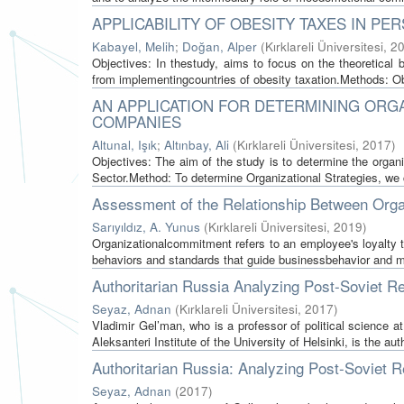
APPLICABILITY OF OBESITY TAXES IN P
Kabayel, Melih
;
Doğan, Alper
(
Kırklareli Üniversitesi
,
2
Objectives: In thestudy, aims to focus on the theoretical b
from implementingcountries of obesity taxation.Methods: Ob
AN APPLICATION FOR DETERMINING ORG
COMPANIES
Altunal, Işık
;
Altınbay, Ali
(
Kırklareli Üniversitesi
,
2017
)
Objectives: The aim of the study is to determine the organ
Sector.Method: To determine Organizational Strategies, we c
Assessment of the Relationship Between Org
Sarıyıldız, A. Yunus
(
Kırklareli Üniversitesi
,
2019
)
Organizationalcommitment refers to an employee's loyalty t
behaviors and standards that guide businessbehavior and m
Authoritarian Russia Analyzing Post-Soviet 
Seyaz, Adnan
(
Kırklareli Üniversitesi
,
2017
)
Vladimir Gel’man, who is a professor of political science a
Aleksanteri Institute of the University of Helsinki, is the auth
Authoritarian Russia: Analyzing Post-Soviet
Seyaz, Adnan
(
2017
)