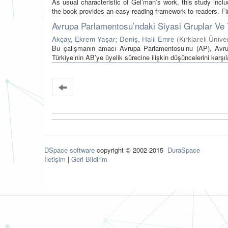
As usual characteristic of Gel’man’s work, this study inclu
the book provides an easy-reading framework to readers. Fir
Avrupa Parlamentosu’ndaki Siyasi Gruplar Ve T
Akçay, Ekrem Yaşar
;
Deniş, Halil Emre
(
Kırklareli Ünive
Bu çalışmanın amacı Avrupa Parlamentosu’nu (AP), Avrupa P
Türkiye’nin AB’ye üyelik sürecine ilişkin düşüncelerini karşılaş
DSpace software
copyright © 2002-2015
DuraSpace
İletişim
|
Geri Bildirim