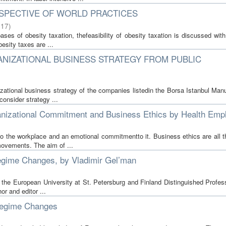
ERSPECTIVE OF WORLD PRACTICES
017
)
ases of obesity taxation, thefeasibility of obesity taxation is discussed wi
esity taxes are ...
ANIZATIONAL BUSINESS STRATEGY FROM PUBLIC
izational business strategy of the companies listedin the Borsa Istanbul Man
onsider strategy ...
anizational Commitment and Business Ethics by Health Emp
o the workplace and an emotional commitmentto it. Business ethics are all t
ovements. The aim of ...
Regime Changes, by Vladimir Gel’man
t the European University at St. Petersburg and Finland Distinguished Profes
or and editor ...
 Regime Changes