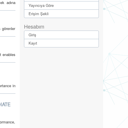
mek adına
Yayıncıya Göre
Erişim Şekli
Hesabım
ş görenler
Giriş
Kayıt
it enables
ortance in
IATE
formance,