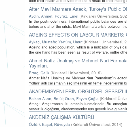
both their health and environmentas a result of their raising 
After Mavi Marmara Attack, Turkey's Public D
Aydın, Ahmet
;
Poyraz, Emel
(
Kırklareli Üniversitesi
,
202
In the postmodern era, international public balances are s
before and after the crisis. Mavi Marmara crisis between the 
AGEING EFFECTS ON LABOUR MARKETS: 
Aykaç, Mustafa
;
Yertüm, Umut
(
Kırklareli Üniversitesi
,
2
Ageing and aged population, which is a indicator of physical
the one hand has been seen as result of welfare, onthe othe
Ahmet Nafiz Ünalmış ve Mehmet Nuri Parmaksız
Yayınları.
Ertaç, Çelik
(
Kırklareli Üniversitesi
,
2019
)
Ahmet Nafiz Ünalmış ve Mehmet Nuri Parmaksız’ın editörlü
Yolları” adlı çalışmanın seçilmesinin en temel nedenlerinin baş
AKADEMİSYENLERİN ÖRGÜTSEL SESSİZLİK
Balkan Akan, Betül
;
Oran, Feyza Çağla
(
Kırklareli Üniv
Amaç: Araştırmanın iki amacıbulunmaktadır. Bu amaçlarda
sessizlik ölçeğinin, akademisyenler için geçerlilikve güvenilir
AKDENİZ ÇALIŞMA KÜLTÜRÜ
Öztürk Başol, Rüveyda
(
Kırklareli Üniversitesi
,
2014
)