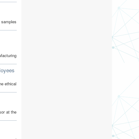
th samples
ufacturing
loyees
he ethical
sor at the