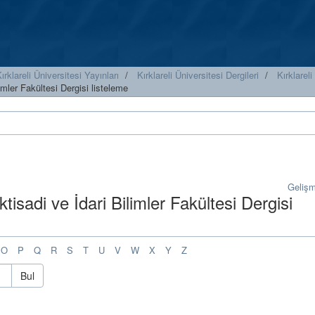
ırklareli Üniversitesi Yayınları
Kırklareli Üniversitesi Dergileri
Kırklareli
limler Fakültesi Dergisi listeleme
Geliş
İktisadi ve İdari Bilimler Fakültesi Dergisi
O
P
Q
R
S
T
U
V
W
X
Y
Z
Bul