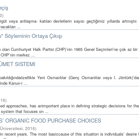
eçiş
0
)
rgüt veya antlaşma- katılan devletlerin sayısı geçtiğimiz yıllarda artmıştır.
acakları ...
" Söyleminin Ortaya Çıkışı
ip olan Cumhuriyet Halk Partisi (CHP)’nin 1965 Genel Seçimleri’ne çok az bir
, CHP’nin merkez ...
KÜMET SISTEMI
 bakıldığındaözellikle Yeni Osmanlılar (Genç Osmanlılar veya I. Jöntürk)’dan
sinde Kanun-i ...
016
)
d approaches, has animportant place in defining strategic decisions for the 
system that focuses on ...
S’ ORGANIC FOOD PURCHASE CHOICES
 Üniversitesi
,
2016
)
 recent years. The most basiccause of this situation is individuals’ desire 