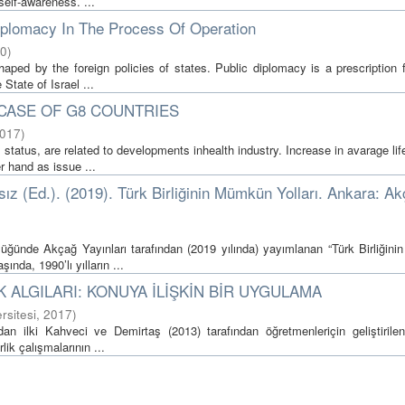
self-awareness. ...
iplomacy In The Process Of Operation
0
)
haped by the foreign policies of states. Public diplomacy is a prescription 
State of Israel ...
CASE OF G8 COUNTRIES
017
)
 status, are related to developments inhealth industry. Increase in avarage li
r hand as issue ...
 (Ed.). (2019). Türk Birliğinin Mümkün Yolları. Ankara: A
ğünde Akçağ Yayınları tarafından (2019 yılında) yayımlanan “Türk Birliğin
ında, 1990’lı yılların ...
 ALGILARI: KONUYA İLİŞKİN BİR UYGULAMA
ersitesi
,
2017
)
n ilki Kahveci ve Demirtaş (2013) tarafından öğretmenleriçin geliştirilen
lik çalışmalarının ...