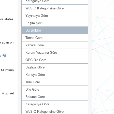
Kategoriye Göre
WoS Q Kategorisine Göre
Yayıncıya Göre
for states
Erişim Şekli
Bu Bölüm
Tarihe Göre
fe span on
Yazara Göre
Kurum Yazarına Göre
kçağ
ORCID'e Göre
Başlığa Göre
in Mümkün
Konuya Göre
Türe Göre
Dile Göre
 örgütsel
Bölüme Göre
Kategoriye Göre
WoS Q Kategorisine Göre