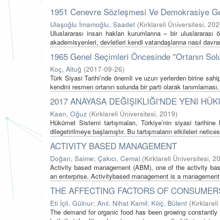
1951 Cenevre Sözleşmesi Ve Demokrasiye G
Ulaşoğlu İmamoğlu, Saadet
(
Kırklareli Üniversitesi
,
202
Uluslararası insan hakları kurumlarına – bir uluslararası ö
akademisyenleri, devletleri kendi vatandaşlarına nasıl davran
1965 Genel Seçimleri Öncesinde "Ortanın Solu
Koç, Altuğ
(
2017-09-26
)
Türk Siyasi Tarihi’nde önemli ve uzun yerlerden birine sah
kendini resmen ortanın solunda bir parti olarak tanımlaması
2017 ANAYASA DEĞIŞIKLIĞI'NDE YENI HÜ
Kaan, Oğuz
(
Kırklareli Üniversitesi
,
2019
)
Hükümet Sistemi tartışmaları, Türkiye’nin siyasi tarihine
dilegetirilmeye başlamıştır. Bu tartışmaların etkileleri netice
ACTIVITY BASED MANAGEMENT
Doğan, Saime
;
Çakıcı, Cemal
(
Kırklareli Üniversitesi
,
2
Activity based management (ABM), one of the activity base
an enterprise. Activitybased management is a management 
THE AFFECTING FACTORS OF CONSUMER
Eti İçli, Gülnur
;
Anıl, Nihat Kamil
;
Kılıç, Bülent
(
Kırklareli
The demand for organic food has been growing constantly in