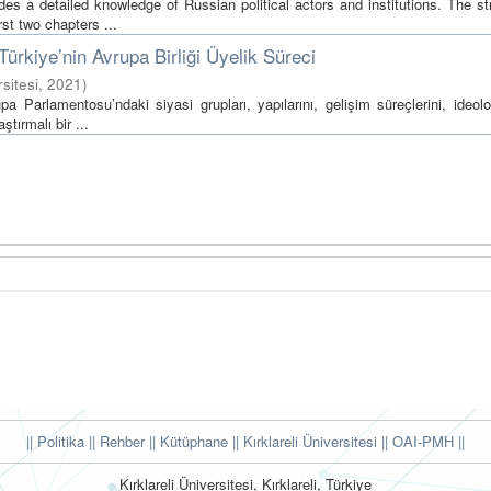
des a detailed knowledge of Russian political actors and institutions. The st
st two chapters ...
ürkiye’nin Avrupa Birliği Üyelik Süreci
rsitesi
,
2021
)
arlamentosu’ndaki siyasi grupları, yapılarını, gelişim süreçlerini, ideoloji
tırmalı bir ...
|| Politika
|| Rehber
|| Kütüphane
|| Kırklareli Üniversitesi ||
OAI-PMH ||
Kırklareli Üniversitesi, Kırklareli, Türkiye