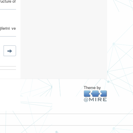
ructure of
lerini ve
Theme by