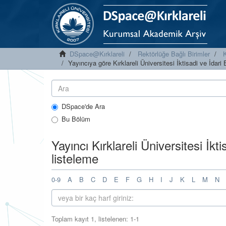
DSpace@Kırklareli
Rektörlüğe Bağlı Birimler
K
Yayıncıya göre Kırklareli Üniversitesi İktisadi ve İdari 
DSpace'de Ara
Bu Bölüm
Yayıncı Kırklareli Üniversitesi İkti
listeleme
0-9
A
B
C
D
E
F
G
H
I
J
K
L
M
N
Toplam kayıt 1, listelenen: 1-1