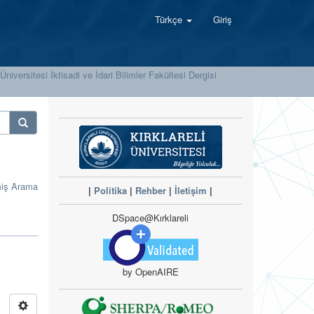
Türkçe
Giriş
 Üniversitesi İktisadi ve İdari Bilimler Fakültesi Dergisi
miş Arama
|
Politika
|
Rehber
|
İletişim
|
DSpace@Kırklareli
by OpenAIRE