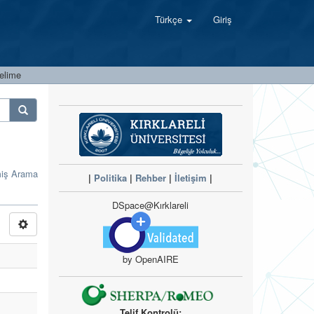
Türkçe
Giriş
Kelime
miş Arama
|
Politika
|
Rehber
|
İletişim
|
DSpace@Kırklareli
by OpenAIRE
Telif Kontrolü: