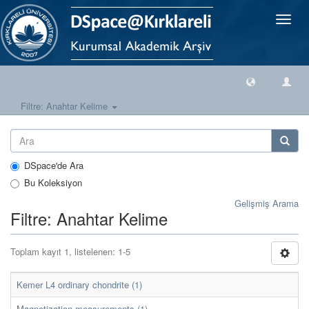
Geçiş
Yönlen
Filtre: Anahtar Kelime
DSpace'de Ara
Bu Koleksiyon
Gelişmiş Arama
Filtre: Anahtar Kelime
Toplam kayıt 1, listelenen: 1-5
Kemer L4 ordinary chondrite (1)
Magnetization measurements (1)