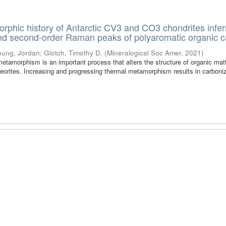
phic history of Antarctic CV3 and CO3 chondrites infer
 and second-order Raman peaks of polyaromatic organic 
oung, Jordan
;
Glotch, Timothy D.
(
Mineralogical Soc Amer
,
2021
)
etamorphism is an important process that alters the structure of organic matt
teorites. Increasing and progressing thermal metamorphism results in carboni