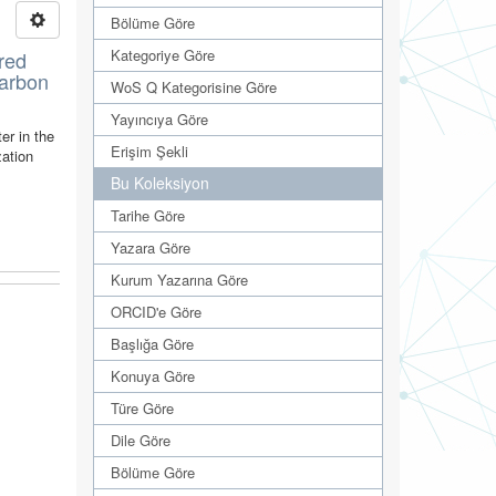
Bölüme Göre
Kategoriye Göre
red
carbon
WoS Q Kategorisine Göre
Yayıncıya Göre
er in the
Erişim Şekli
zation
Bu Koleksiyon
Tarihe Göre
Yazara Göre
Kurum Yazarına Göre
ORCID'e Göre
Başlığa Göre
Konuya Göre
Türe Göre
Dile Göre
Bölüme Göre