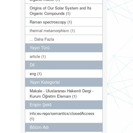
Origins of Our Solar System and Its
Organic Compounds (1)
Raman spectroscopy (1)
thermal metamorphism (1)
... Daha Fazla
Yayın Türü
article (1)
Dil
eng (1)
Yayın Kategorisi
Makale - Uluslararası Hakemli Dergi -
Kurum Öğretim Elemanı (1)
Erişim Şekli
info:eu-repo/semantics/closedAccess
(1)
Bölüm Adı