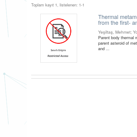
Toplam kayıt 1, listelenen: 1-1
Thermal metamor
from the first-
Yeşiltaş, Mehmet
;
Y
Parent body thermal m
parent asteroid of me
and ...