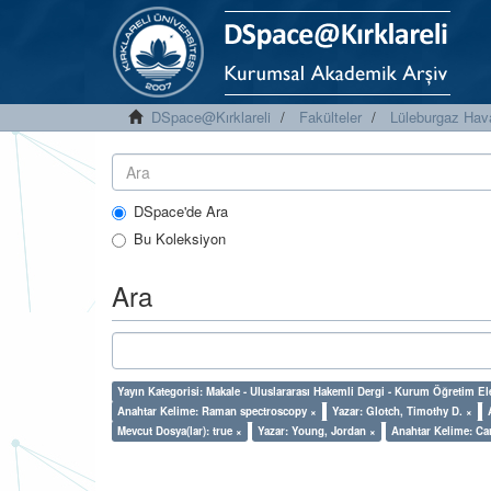
DSpace@Kırklareli
Fakülteler
Lüleburgaz Hava
DSpace'de Ara
Bu Koleksiyon
Ara
Yayın Kategorisi: Makale - Uluslararası Hakemli Dergi - Kurum Öğretim E
Anahtar Kelime: Raman spectroscopy ×
Yazar: Glotch, Timothy D. ×
Mevcut Dosya(lar): true ×
Yazar: Young, Jordan ×
Anahtar Kelime: Ca