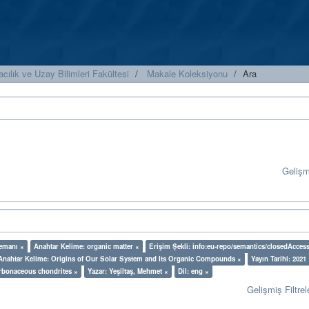
cılık ve Uzay Bilimleri Fakültesi
Makale Koleksiyonu
Ara
Geliş
lemanı ×
Anahtar Kelime: organic matter ×
Erişim Şekli: info:eu-repo/semantics/closedAcces
Anahtar Kelime: Origins of Our Solar System and Its Organic Compounds ×
Yayın Tarihi: 2021
rbonaceous chondrites ×
Yazar: Yeşiltaş, Mehmet ×
Dil: eng ×
Gelişmiş Filtrel