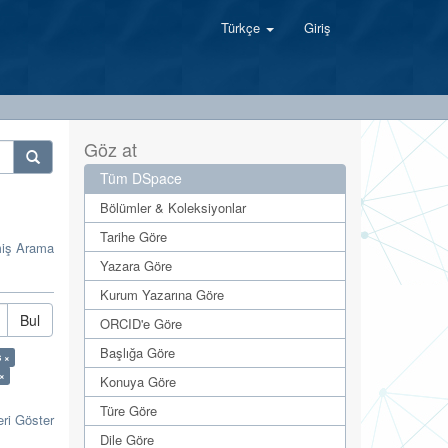
Türkçe
Giriş
Göz at
Tüm DSpace
Bölümler & Koleksiyonlar
Tarihe Göre
miş Arama
Yazara Göre
Kurum Yazarına Göre
Bul
ORCID'e Göre
Başlığa Göre
s ×
 ×
Konuya Göre
Türe Göre
eri Göster
Dile Göre