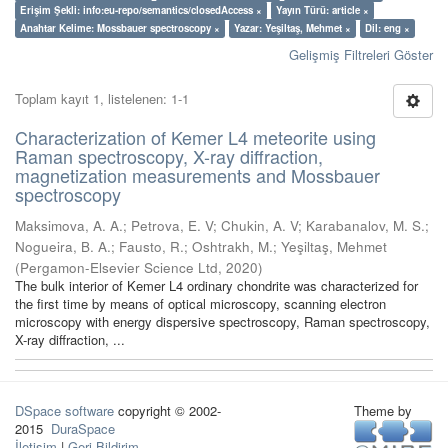
Erişim Şekli: info:eu-repo/semantics/closedAccess ×
Yayın Türü: article ×
Anahtar Kelime: Mossbauer spectroscopy ×
Yazar: Yeşiltaş, Mehmet ×
Dil: eng ×
Gelişmiş Filtreleri Göster
Toplam kayıt 1, listelenen: 1-1
Characterization of Kemer L4 meteorite using
Raman spectroscopy, X-ray diffraction,
magnetization measurements and Mossbauer
spectroscopy
Maksimova, A. A.
;
Petrova, E. V
;
Chukin, A. V
;
Karabanalov, M. S.
;
Nogueira, B. A.
;
Fausto, R.
;
Oshtrakh, M.
;
Yeşiltaş, Mehmet
(
Pergamon-Elsevier Science Ltd
,
2020
)
The bulk interior of Kemer L4 ordinary chondrite was characterized for
the first time by means of optical microscopy, scanning electron
microscopy with energy dispersive spectroscopy, Raman spectroscopy,
X-ray diffraction, ...
DSpace software
copyright © 2002-
Theme by
2015
DuraSpace
İletişim
|
Geri Bildirim