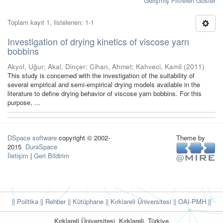
Gelişmiş Filtreleri Göster
Toplam kayıt 1, listelenen: 1-1
Investigation of drying kinetics of viscose yarn
bobbins
Akyol, Uğur
;
Akal, Dinçer
;
Cihan, Ahmet
;
Kahveci, Kamil
(
2011
)
This study is concerned with the investigation of the suitability of
several empirical and semi-empirical drying models available in the
literature to define drying behavior of viscose yarn bobbins. For this
purpose, ...
DSpace software
copyright © 2002-
Theme by
2015
DuraSpace
İletişim
|
Geri Bildirim
|| Politika
|| Rehber
|| Kütüphane
|| Kırklareli Üniversitesi ||
OAI-PMH ||
Kırklareli Üniversitesi, Kırklareli, Türkiye