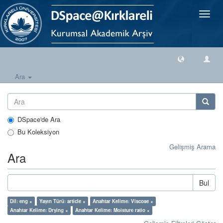
Geçiş
Yönlen
Ara
DSpace'de Ara
Bu Koleksiyon
Gelişmiş Arama
Ara
Bul
Dil: eng ×
Yayın Türü: article ×
Anahtar Kelime: Viscose ×
Anahtar Kelime: Drying ×
Anahtar Kelime: Moisture ratio ×