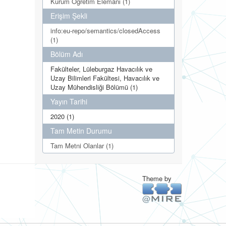
Kurum Öğretim Elemanı (1)
Erişim Şekli
info:eu-repo/semantics/closedAccess
(1)
Bölüm Adı
Fakülteler, Lüleburgaz Havacılık ve
Uzay Bilimleri Fakültesi, Havacılık ve
Uzay Mühendisliği Bölümü (1)
Yayın Tarihi
2020 (1)
Tam Metin Durumu
Tam Metni Olanlar (1)
Theme by