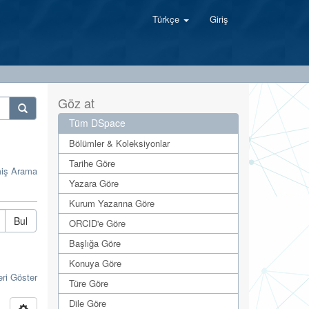
Türkçe
Giriş
Göz at
Tüm DSpace
Bölümler & Koleksiyonlar
Tarihe Göre
miş Arama
Yazara Göre
Kurum Yazarına Göre
Bul
ORCID'e Göre
Başlığa Göre
Konuya Göre
eri Göster
Türe Göre
Dile Göre