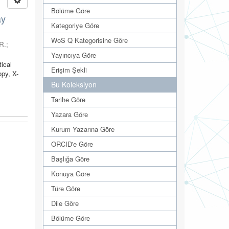
Bölüme Göre
ay
Kategoriye Göre
WoS Q Kategorisine Göre
R.
;
Yayıncıya Göre
tical
Erişim Şekli
py, X-
Bu Koleksiyon
Tarihe Göre
Yazara Göre
Kurum Yazarına Göre
ORCID'e Göre
Başlığa Göre
Konuya Göre
Türe Göre
Dile Göre
Bölüme Göre