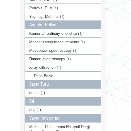
Petrova, E. V (1)
Yeşiltaş, Mehmet (1)
Anahtar Kelime
Kemer L4 ordinary chondrite (1)
Magnetization measurements (1)
Mossbauer spectroscopy (1)
Raman spectroscopy (1)
X-ray diffraction (1)
... Daha Fazla
Yayın Türü
article (1)
Dil
eng (1)
Yayın Kategorisi
Makale - Uluslararası Hakemli Dergi -