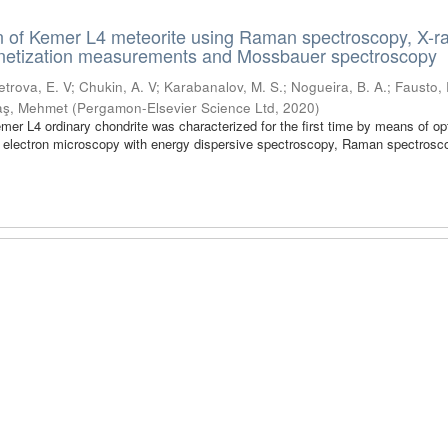
n of Kemer L4 meteorite using Raman spectroscopy, X-r
agnetization measurements and Mossbauer spectroscopy
etrova, E. V
;
Chukin, A. V
;
Karabanalov, M. S.
;
Nogueira, B. A.
;
Fausto, 
taş, Mehmet
(
Pergamon-Elsevier Science Ltd
,
2020
)
emer L4 ordinary chondrite was characterized for the first time by means of op
 electron microscopy with energy dispersive spectroscopy, Raman spectrosco