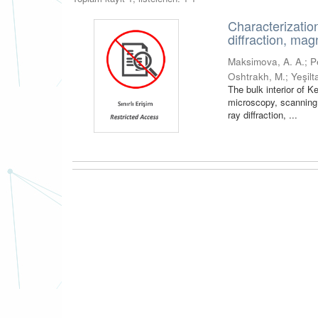
Characterizatio
diffraction, m
Maksimova, A. A.
;
P
Oshtrakh, M.
;
Yeşil
The bulk interior of K
microscopy, scanning
ray diffraction, ...