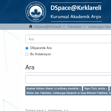
DSpace@Kırklareli
Fakülteler
Lüleburgaz Hava
DSpace'de Ara
Bu Koleksiyon
Ara
Anahtar Kelime: Kemer L4 ordinary chondrite ×
Yayın Türü: article ×
Bölüm Adı: Fakülteler, Lüleburgaz Havacılık ve Uzay Bilimleri Fakültesi,
Toplam kayıt 1, listelenen: 1-1