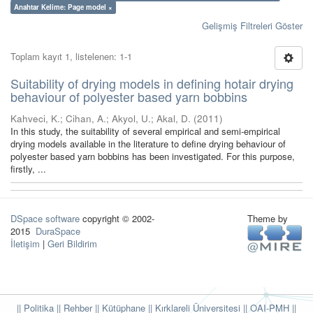
Anahtar Kelime: Page model ×
Gelişmiş Filtreleri Göster
Toplam kayıt 1, listelenen: 1-1
Suitability of drying models in defining hotair drying
behaviour of polyester based yarn bobbins
Kahveci, K.
;
Cihan, A.
;
Akyol, U.
;
Akal, D.
(
2011
)
In this study, the suitability of several empirical and semi-empirical
drying models available in the literature to define drying behaviour of
polyester based yarn bobbins has been investigated. For this purpose,
firstly, ...
DSpace software
copyright © 2002-
Theme by
2015
DuraSpace
İletişim
|
Geri Bildirim
|| Politika
|| Rehber
|| Kütüphane
|| Kırklareli Üniversitesi ||
OAI-PMH ||