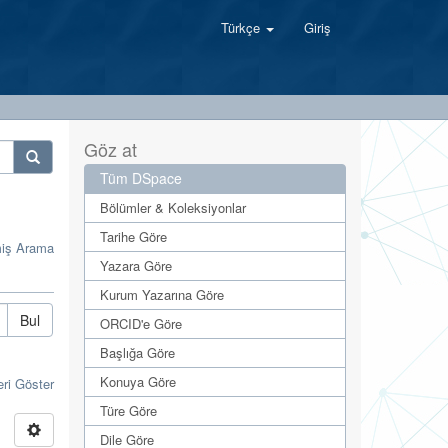
Türkçe
Giriş
Göz at
Tüm DSpace
Bölümler & Koleksiyonlar
Tarihe Göre
miş Arama
Yazara Göre
Kurum Yazarına Göre
Bul
ORCID'e Göre
Başlığa Göre
Konuya Göre
eri Göster
Türe Göre
Dile Göre