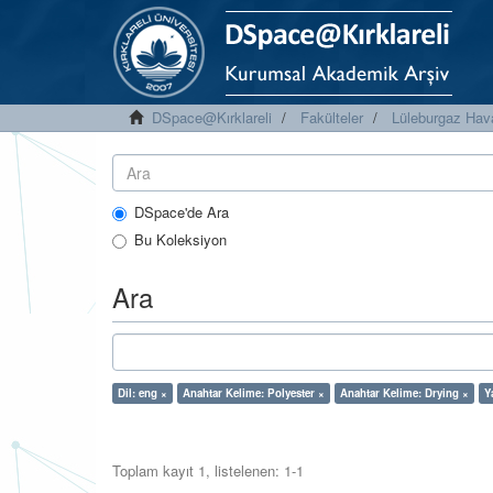
DSpace@Kırklareli
Fakülteler
Lüleburgaz Hava
DSpace'de Ara
Bu Koleksiyon
Ara
Dil: eng ×
Anahtar Kelime: Polyester ×
Anahtar Kelime: Drying ×
Y
Toplam kayıt 1, listelenen: 1-1