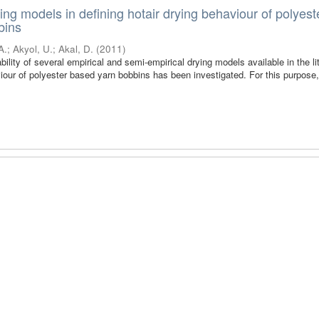
rying models in defining hotair drying behaviour of polyest
bins
A.
;
Akyol, U.
;
Akal, D.
(
2011
)
ability of several empirical and semi-empirical drying models available in the li
iour of polyester based yarn bobbins has been investigated. For this purpose, f