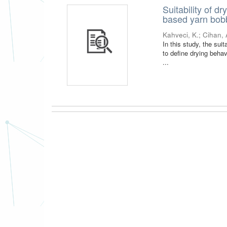
Suitability of d
based yarn bob
Kahveci, K.
;
Cihan, 
In this study, the suit
to define drying behav
...