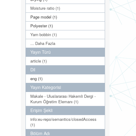
Moisture ratio (1)
Page model (1)
Polyester (1)
Yarn bobbin (1)
... Daha Fazla
Yayın Türü
article (1)
Dil
eng (1)
Yayın Kategorisi
Makale - Uluslararası Hakemli Dergi -
Kurum Öğretim Elemanı (1)
Erişim Şekli
info:eu-repo/semantics/closedAccess
(1)
Bölüm Adı