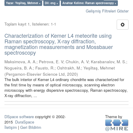
Yazar: Yeşiltaş, Mehmet ×
Dil: eng ×
Anahtar Kelime: Raman spectroscopy ×
Gelişmiş Filtreleri Göster
Toplam kayıt 1, listelenen: 1-1
Characterization of Kemer L4 meteorite using
Raman spectroscopy, X-ray diffraction,
magnetization measurements and Mossbauer
spectroscopy
Maksimova, A. A.
;
Petrova, E. V
;
Chukin, A. V
;
Karabanalov, M. S.
;
Nogueira, B. A.
;
Fausto, R.
;
Oshtrakh, M.
;
Yeşiltaş, Mehmet
(
Pergamon-Elsevier Science Ltd
,
2020
)
The bulk interior of Kemer L4 ordinary chondrite was characterized for
the first time by means of optical microscopy, scanning electron
microscopy with energy dispersive spectroscopy, Raman spectroscopy,
X-ray diffraction, ...
DSpace software
copyright © 2002-
Theme by
2015
DuraSpace
İletişim
|
Geri Bildirim