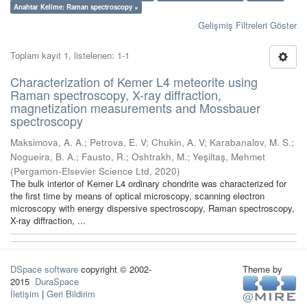
Anahtar Kelime: Raman spectroscopy ×
Gelişmiş Filtreleri Göster
Toplam kayıt 1, listelenen: 1-1
Characterization of Kemer L4 meteorite using
Raman spectroscopy, X-ray diffraction,
magnetization measurements and Mossbauer
spectroscopy
Maksimova, A. A.
;
Petrova, E. V
;
Chukin, A. V
;
Karabanalov, M. S.
;
Nogueira, B. A.
;
Fausto, R.
;
Oshtrakh, M.
;
Yeşiltaş, Mehmet
(
Pergamon-Elsevier Science Ltd
,
2020
)
The bulk interior of Kemer L4 ordinary chondrite was characterized for
the first time by means of optical microscopy, scanning electron
microscopy with energy dispersive spectroscopy, Raman spectroscopy,
X-ray diffraction, ...
DSpace software
copyright © 2002-
Theme by
2015
DuraSpace
İletişim
|
Geri Bildirim