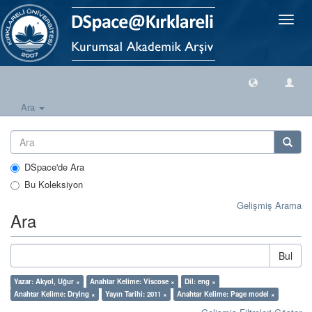
Geçiş
Yönlen
Ara
DSpace'de Ara
Bu Koleksiyon
Gelişmiş Arama
Ara
Bul
Yazar: Akyol, Uğur ×
Anahtar Kelime: Viscose ×
Dil: eng ×
Anahtar Kelime: Drying ×
Yayın Tarihi: 2011 ×
Anahtar Kelime: Page model ×