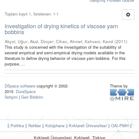
Gelişmiş Filtreleri Göster
Toplam kayıt 1, listelenen: 1-1
Investigation of drying kinetics of viscose yarn
bobbins
Akyol, Uğur
;
Akal, Dinçer
;
Cihan, Ahmet
;
Kahveci, Kamil
(
2011
)
This study is concerned with the investigation of the suitability of
several empirical and semi-empirical drying models available in the
literature to define drying behavior of viscose yarn bobbins. For this
purpose, ...
DSpace software
copyright © 2002-
Theme by
2015
DuraSpace
İletişim
|
Geri Bildirim
|| Politika
|| Rehber
|| Kütüphane
|| Kırklareli Üniversitesi ||
OAI-PMH ||
Kırklareli Üniversitesi, Kırklareli, Türkiye