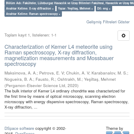
Bölüm Adı: Fakülteler, Lüleburgaz Havacılık ve Uzay Bilimleri Fakültesi, Havacılık ve Uzay 
Anahtar Kelime: X-ray diffraction ×
Yazar: Yeşiltaş, Mehmet ×
Dil: eng ×
Anahtar Kelime: Raman spectroscopy ×
Gelişmiş Filtreleri Göster
Toplam kayıt 1, listelenen: 1-1
Characterization of Kemer L4 meteorite using
Raman spectroscopy, X-ray diffraction,
magnetization measurements and Mossbauer
spectroscopy
Maksimova, A. A.
;
Petrova, E. V
;
Chukin, A. V
;
Karabanalov, M. S.
;
Nogueira, B. A.
;
Fausto, R.
;
Oshtrakh, M.
;
Yeşiltaş, Mehmet
(
Pergamon-Elsevier Science Ltd
,
2020
)
The bulk interior of Kemer L4 ordinary chondrite was characterized for
the first time by means of optical microscopy, scanning electron
microscopy with energy dispersive spectroscopy, Raman spectroscopy,
X-ray diffraction, ...
DSpace software
copyright © 2002-
Theme by
2015
DuraSpace