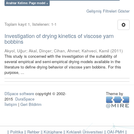
Anahtar Kelime: Page model ×
Gelişmiş Filtreleri Göster
Toplam kayıt 1, listelenen: 1-1
Investigation of drying kinetics of viscose yarn
bobbins
Akyol, Uğur
;
Akal, Dinçer
;
Cihan, Ahmet
;
Kahveci, Kamil
(
2011
)
This study is concerned with the investigation of the suitability of
several empirical and semi-empirical drying models available in the
literature to define drying behavior of viscose yarn bobbins. For this
purpose, ...
DSpace software
copyright © 2002-
Theme by
2015
DuraSpace
İletişim
|
Geri Bildirim
|| Politika
|| Rehber
|| Kütüphane
|| Kırklareli Üniversitesi ||
OAI-PMH ||