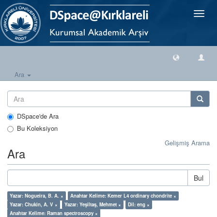
Geçiş
Yönlen
Ara
DSpace'de Ara
Bu Koleksiyon
Gelişmiş Arama
Ara
Bul
Yazar: Nogueira, B. A. ×
Anahtar Kelime: Kemer L4 ordinary chondrite ×
Yazar: Chukin, A. V ×
Yazar: Yeşiltaş, Mehmet ×
Dil: eng ×
Anahtar Kelime: Raman spectroscopy ×