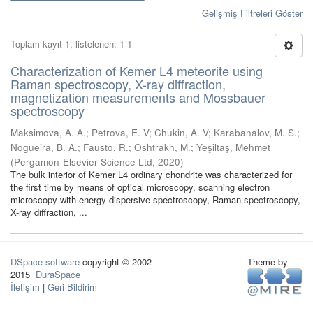
Gelişmiş Filtreleri Göster
Toplam kayıt 1, listelenen: 1-1
Characterization of Kemer L4 meteorite using
Raman spectroscopy, X-ray diffraction,
magnetization measurements and Mossbauer
spectroscopy
Maksimova, A. A.
;
Petrova, E. V
;
Chukin, A. V
;
Karabanalov, M. S.
;
Nogueira, B. A.
;
Fausto, R.
;
Oshtrakh, M.
;
Yeşiltaş, Mehmet
(
Pergamon-Elsevier Science Ltd
,
2020
)
The bulk interior of Kemer L4 ordinary chondrite was characterized for
the first time by means of optical microscopy, scanning electron
microscopy with energy dispersive spectroscopy, Raman spectroscopy,
X-ray diffraction, ...
DSpace software
copyright © 2002-
Theme by
2015
DuraSpace
İletişim
|
Geri Bildirim