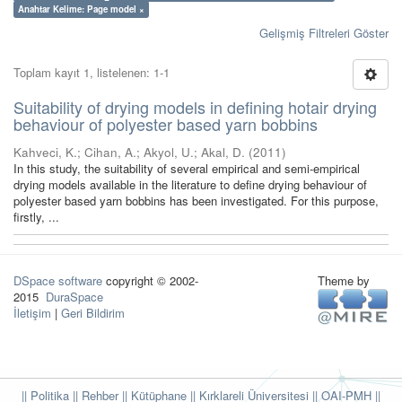
Anahtar Kelime: Page model ×
Gelişmiş Filtreleri Göster
Toplam kayıt 1, listelenen: 1-1
Suitability of drying models in defining hotair drying
behaviour of polyester based yarn bobbins
Kahveci, K.
;
Cihan, A.
;
Akyol, U.
;
Akal, D.
(
2011
)
In this study, the suitability of several empirical and semi-empirical
drying models available in the literature to define drying behaviour of
polyester based yarn bobbins has been investigated. For this purpose,
firstly, ...
DSpace software
copyright © 2002-
Theme by
2015
DuraSpace
İletişim
|
Geri Bildirim
|| Politika
|| Rehber
|| Kütüphane
|| Kırklareli Üniversitesi ||
OAI-PMH ||