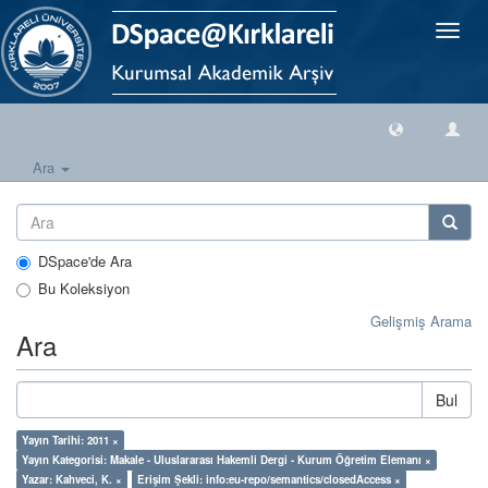
Geçiş
Yönlen
Ara
DSpace'de Ara
Bu Koleksiyon
Gelişmiş Arama
Ara
Bul
Yayın Tarihi: 2011 ×
Yayın Kategorisi: Makale - Uluslararası Hakemli Dergi - Kurum Öğretim Elemanı ×
Yazar: Kahveci, K. ×
Erişim Şekli: info:eu-repo/semantics/closedAccess ×