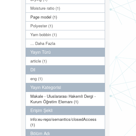
Moisture ratio (1)
Page model (1)
Polyester (1)
Yarn bobbin (1)
... Daha Fazla
Yayın Türü
article (1)
Dil
eng (1)
Yayın Kategorisi
Makale - Uluslararası Hakemli Dergi -
Kurum Öğretim Elemanı (1)
Erişim Şekli
info:eu-repo/semantics/closedAccess
(1)
Bölüm Adı