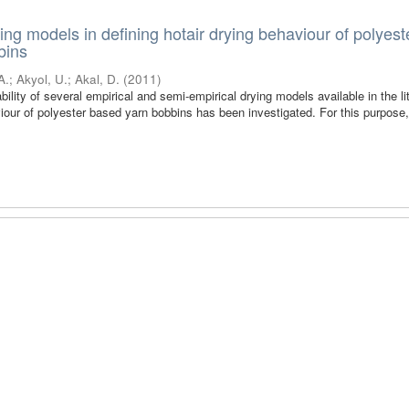
rying models in defining hotair drying behaviour of polyest
bins
A.
;
Akyol, U.
;
Akal, D.
(
2011
)
ability of several empirical and semi-empirical drying models available in the li
iour of polyester based yarn bobbins has been investigated. For this purpose, f