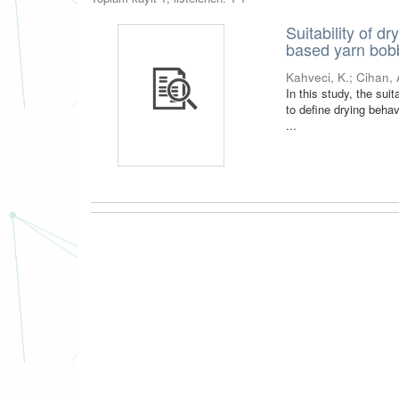
Suitability of d
based yarn bob
Kahveci, K.
;
Cihan, 
In this study, the suit
to define drying behav
...