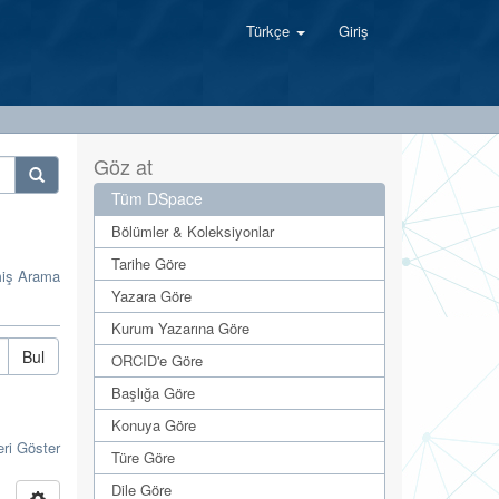
Türkçe
Giriş
Göz at
Tüm DSpace
Bölümler & Koleksiyonlar
Tarihe Göre
miş Arama
Yazara Göre
Kurum Yazarına Göre
Bul
ORCID'e Göre
Başlığa Göre
Konuya Göre
eri Göster
Türe Göre
Dile Göre