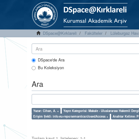
DSpace@Kırklareli
Fakülteler
Lüleburgaz Hava
DSpace'de Ara
Bu Koleksiyon
Ara
Yazar: Cihan, A. ×
Yayın Kategorisi: Makale - Uluslararası Hakemli Der
Erişim Şekli: info:eu-repo/semantics/closedAccess ×
Anahtar Kelime: 
Toplam kayıt 1, listelenen: 1-1