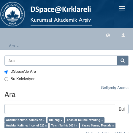
Geçiş
Yönlen
Ara
DSpace'de Ara
Bu Koleksiyon
Gelişmiş Arama
Ara
Bul
Anahtar Kelime: corrosion ×
Dil: eng ×
Anahtar Kelime: welding ×
Anahtar Kelime: Inconel 625 ×
Yayın Tarihi: 2021 ×
Yazar: Tumer, Mustafa ×