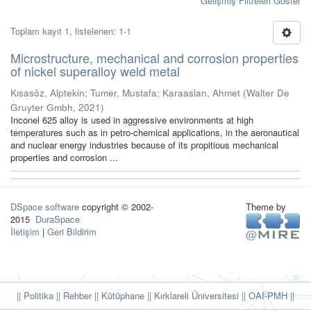
Gelişmiş Filtreleri Göster
Toplam kayıt 1, listelenen: 1-1
Microstructure, mechanical and corrosion properties
of nickel superalloy weld metal
Kısasöz, Alptekin
;
Tumer, Mustafa
;
Karaaslan, Ahmet
(
Walter De
Gruyter Gmbh
,
2021
)
Inconel 625 alloy is used in aggressive environments at high
temperatures such as in petro-chemical applications, in the aeronautical
and nuclear energy industries because of its propitious mechanical
properties and corrosion ...
DSpace software
copyright © 2002-
Theme by
2015
DuraSpace
İletişim
|
Geri Bildirim
|| Politika
|| Rehber
|| Kütüphane
|| Kırklareli Üniversitesi ||
OAI-PMH ||