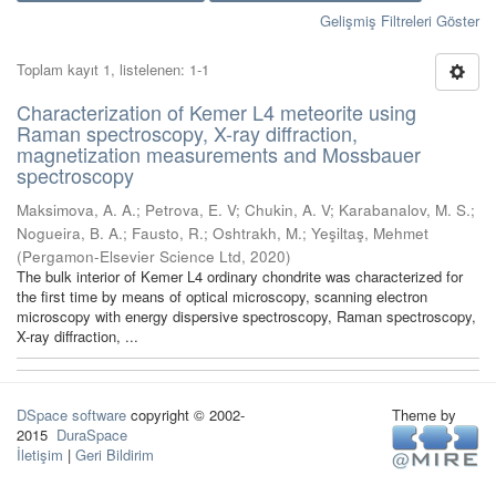
Gelişmiş Filtreleri Göster
Toplam kayıt 1, listelenen: 1-1
Characterization of Kemer L4 meteorite using
Raman spectroscopy, X-ray diffraction,
magnetization measurements and Mossbauer
spectroscopy
Maksimova, A. A.
;
Petrova, E. V
;
Chukin, A. V
;
Karabanalov, M. S.
;
Nogueira, B. A.
;
Fausto, R.
;
Oshtrakh, M.
;
Yeşiltaş, Mehmet
(
Pergamon-Elsevier Science Ltd
,
2020
)
The bulk interior of Kemer L4 ordinary chondrite was characterized for
the first time by means of optical microscopy, scanning electron
microscopy with energy dispersive spectroscopy, Raman spectroscopy,
X-ray diffraction, ...
DSpace software
copyright © 2002-
Theme by
2015
DuraSpace
İletişim
|
Geri Bildirim