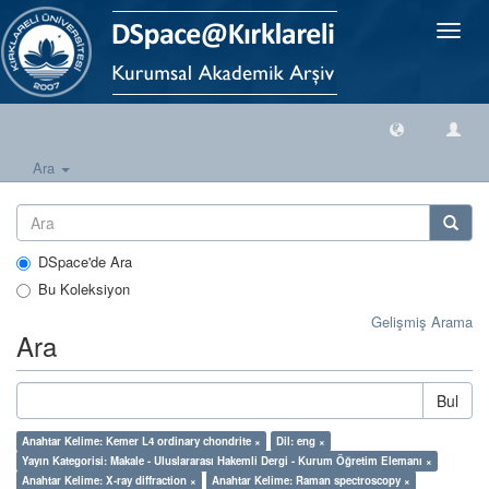
Geçiş
Yönlen
Ara
DSpace'de Ara
Bu Koleksiyon
Gelişmiş Arama
Ara
Bul
Anahtar Kelime: Kemer L4 ordinary chondrite ×
Dil: eng ×
Yayın Kategorisi: Makale - Uluslararası Hakemli Dergi - Kurum Öğretim Elemanı ×
Anahtar Kelime: X-ray diffraction ×
Anahtar Kelime: Raman spectroscopy ×