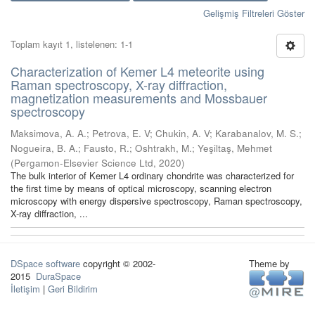
Gelişmiş Filtreleri Göster
Toplam kayıt 1, listelenen: 1-1
Characterization of Kemer L4 meteorite using
Raman spectroscopy, X-ray diffraction,
magnetization measurements and Mossbauer
spectroscopy
Maksimova, A. A.
;
Petrova, E. V
;
Chukin, A. V
;
Karabanalov, M. S.
;
Nogueira, B. A.
;
Fausto, R.
;
Oshtrakh, M.
;
Yeşiltaş, Mehmet
(
Pergamon-Elsevier Science Ltd
,
2020
)
The bulk interior of Kemer L4 ordinary chondrite was characterized for
the first time by means of optical microscopy, scanning electron
microscopy with energy dispersive spectroscopy, Raman spectroscopy,
X-ray diffraction, ...
DSpace software
copyright © 2002-
Theme by
2015
DuraSpace
İletişim
|
Geri Bildirim