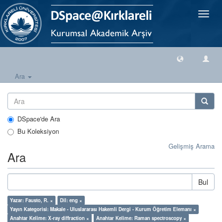
Geçiş
Yönlen
Ara
DSpace'de Ara
Bu Koleksiyon
Gelişmiş Arama
Ara
Bul
Yazar: Fausto, R. ×
Dil: eng ×
Yayın Kategorisi: Makale - Uluslararası Hakemli Dergi - Kurum Öğretim Elemanı ×
Anahtar Kelime: X-ray diffraction ×
Anahtar Kelime: Raman spectroscopy ×