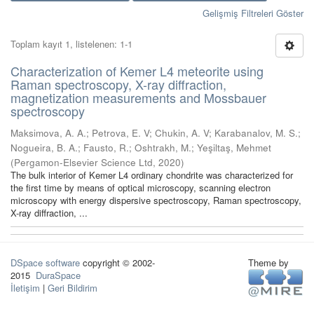
Gelişmiş Filtreleri Göster
Toplam kayıt 1, listelenen: 1-1
Characterization of Kemer L4 meteorite using
Raman spectroscopy, X-ray diffraction,
magnetization measurements and Mossbauer
spectroscopy
Maksimova, A. A.
;
Petrova, E. V
;
Chukin, A. V
;
Karabanalov, M. S.
;
Nogueira, B. A.
;
Fausto, R.
;
Oshtrakh, M.
;
Yeşiltaş, Mehmet
(
Pergamon-Elsevier Science Ltd
,
2020
)
The bulk interior of Kemer L4 ordinary chondrite was characterized for
the first time by means of optical microscopy, scanning electron
microscopy with energy dispersive spectroscopy, Raman spectroscopy,
X-ray diffraction, ...
DSpace software
copyright © 2002-
Theme by
2015
DuraSpace
İletişim
|
Geri Bildirim