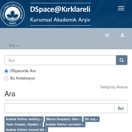
Geçiş
Yönlen
Ara
DSpace'de Ara
Bu Koleksiyon
Gelişmiş Arama
Ara
Bul
Anahtar Kelime: welding ×
Mevcut Dosya(lar): false ×
Dil: eng ×
Yazar: Kısasöz, Alptekin ×
Anahtar Kelime: corrosion ×
Anahtar Kelime: Inconel 625 ×