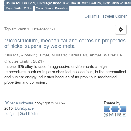
Bölüm Adı: Fakülteler, Lüleburgaz Havacılık ve Uzay Bilimleri Fakültesi, Uçak Bakım ve On
Yayın Tarihi: 2021 ×
Yazar: Tumer, Mustafa ×
Gelişmiş Filtreleri Göster
Toplam kayıt 1, listelenen: 1-1
Microstructure, mechanical and corrosion properties
of nickel superalloy weld metal
Kısasöz, Alptekin
;
Tumer, Mustafa
;
Karaaslan, Ahmet
(
Walter De
Gruyter Gmbh
,
2021
)
Inconel 625 alloy is used in aggressive environments at high
temperatures such as in petro-chemical applications, in the aeronautical
and nuclear energy industries because of its propitious mechanical
properties and corrosion ...
DSpace software
copyright © 2002-
Theme by
2015
DuraSpace
İletişim
|
Geri Bildirim