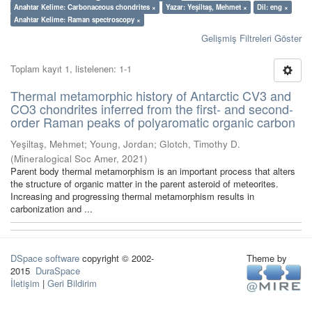
Anahtar Kelime: Carbonaceous chondrites ×
Yazar: Yeşiltaş, Mehmet ×
Dil: eng ×
Anahtar Kelime: Raman spectroscopy ×
Gelişmiş Filtreleri Göster
Toplam kayıt 1, listelenen: 1-1
Thermal metamorphic history of Antarctic CV3 and
CO3 chondrites inferred from the first- and second-
order Raman peaks of polyaromatic organic carbon
Yeşiltaş, Mehmet
;
Young, Jordan
;
Glotch, Timothy D.
(
Mineralogical Soc Amer
,
2021
)
Parent body thermal metamorphism is an important process that alters
the structure of organic matter in the parent asteroid of meteorites.
Increasing and progressing thermal metamorphism results in
carbonization and ...
DSpace software
copyright © 2002-
Theme by
2015
DuraSpace
İletişim
|
Geri Bildirim