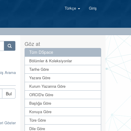
Türkçe
Giriş
Göz at
Tüm DSpace
Bölümler & Koleksiyonlar
Tarihe Göre
miş Arama
Yazara Göre
Kurum Yazarına Göre
Bul
ORCID'e Göre
Başlığa Göre
Konuya Göre
Türe Göre
eri Göster
Dile Göre