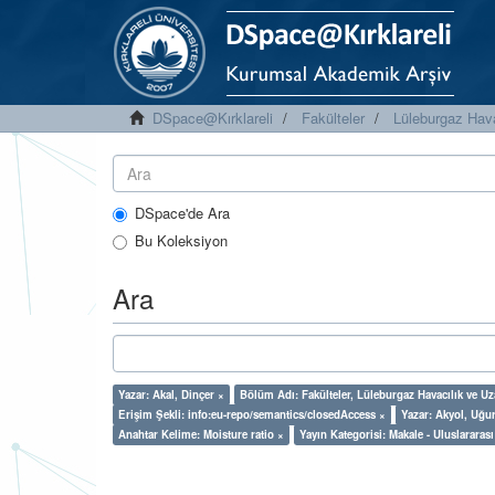
DSpace@Kırklareli
Fakülteler
Lüleburgaz Hava
DSpace'de Ara
Bu Koleksiyon
Ara
Yazar: Akal, Dinçer ×
Bölüm Adı: Fakülteler, Lüleburgaz Havacılık ve U
Erişim Şekli: info:eu-repo/semantics/closedAccess ×
Yazar: Akyol, Uğu
Anahtar Kelime: Moisture ratio ×
Yayın Kategorisi: Makale - Uluslarara