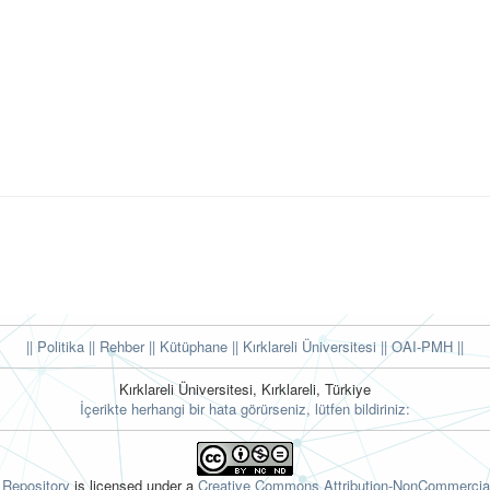
|| Politika
|| Rehber
|| Kütüphane
|| Kırklareli Üniversitesi ||
OAI-PMH ||
Kırklareli Üniversitesi, Kırklareli, Türkiye
İçerikte herhangi bir hata görürseniz, lütfen bildiriniz:
l Repository
is licensed under a
Creative Commons Attribution-NonCommercial