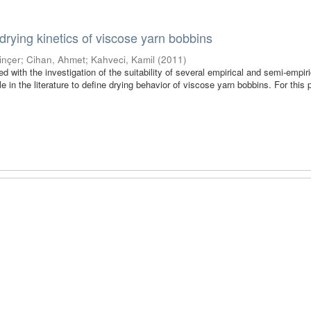
 drying kinetics of viscose yarn bobbins
inçer
;
Cihan, Ahmet
;
Kahveci, Kamil
(
2011
)
d with the investigation of the suitability of several empirical and semi-empiri
e in the literature to define drying behavior of viscose yarn bobbins. For this