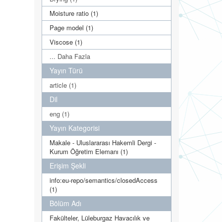
Moisture ratio (1)
Page model (1)
Viscose (1)
... Daha Fazla
Yayın Türü
article (1)
Dil
eng (1)
Yayın Kategorisi
Makale - Uluslararası Hakemli Dergi -
Kurum Öğretim Elemanı (1)
Erişim Şekli
info:eu-repo/semantics/closedAccess
(1)
Bölüm Adı
Fakülteler, Lüleburgaz Havacılık ve