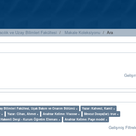
cılık ve Uzay Bilimleri Fakültesi
Makale Koleksiyonu
Ara
Geliş
zay Bilimleri Fakültesi, Uçak Bakım ve Onarım Bölümü ×
Yazar: Kahveci, Kamil ×
r ×
Yazar: Cihan, Ahmet ×
Anahtar Kelime: Viscose ×
Mevcut Dosya(lar): true ×
sı Hakemli Dergi - Kurum Öğretim Elemanı ×
Anahtar Kelime: Page model ×
Gelişmiş Filtrel