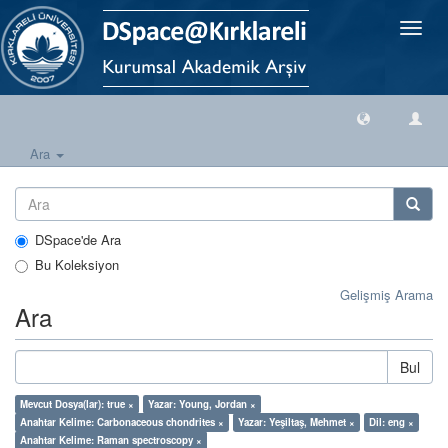
Geçiş
Yönlen
Ara
DSpace'de Ara
Bu Koleksiyon
Gelişmiş Arama
Ara
Bul
Mevcut Dosya(lar): true ×
Yazar: Young, Jordan ×
Anahtar Kelime: Carbonaceous chondrites ×
Yazar: Yeşiltaş, Mehmet ×
Dil: eng ×
Anahtar Kelime: Raman spectroscopy ×