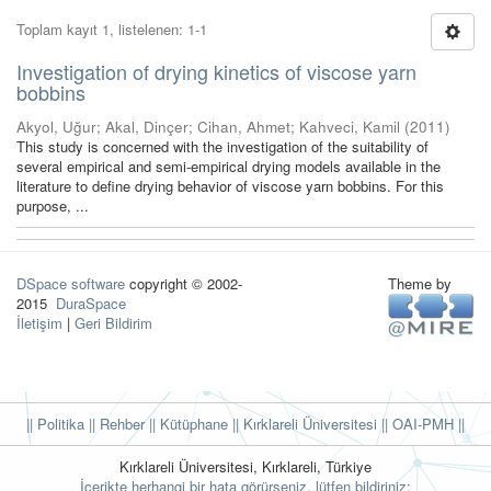
Toplam kayıt 1, listelenen: 1-1
Investigation of drying kinetics of viscose yarn
bobbins
Akyol, Uğur
;
Akal, Dinçer
;
Cihan, Ahmet
;
Kahveci, Kamil
(
2011
)
This study is concerned with the investigation of the suitability of
several empirical and semi-empirical drying models available in the
literature to define drying behavior of viscose yarn bobbins. For this
purpose, ...
DSpace software
copyright © 2002-
Theme by
2015
DuraSpace
İletişim
|
Geri Bildirim
|| Politika
|| Rehber
|| Kütüphane
|| Kırklareli Üniversitesi ||
OAI-PMH ||
Kırklareli Üniversitesi, Kırklareli, Türkiye
İçerikte herhangi bir hata görürseniz, lütfen bildiriniz: