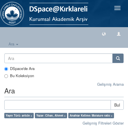
Geçiş
Yönlen
Ara
DSpace'de Ara
Bu Koleksiyon
Gelişmiş Arama
Ara
Bul
Yayın Türü: article ×
Yazar: Cihan, Ahmet ×
Anahtar Kelime: Moisture ratio ×
Gelişmiş Filtreleri Göster