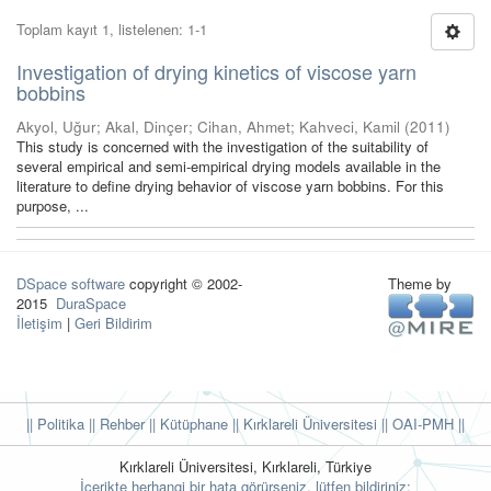
Toplam kayıt 1, listelenen: 1-1
Investigation of drying kinetics of viscose yarn
bobbins
Akyol, Uğur
;
Akal, Dinçer
;
Cihan, Ahmet
;
Kahveci, Kamil
(
2011
)
This study is concerned with the investigation of the suitability of
several empirical and semi-empirical drying models available in the
literature to define drying behavior of viscose yarn bobbins. For this
purpose, ...
DSpace software
copyright © 2002-
Theme by
2015
DuraSpace
İletişim
|
Geri Bildirim
|| Politika
|| Rehber
|| Kütüphane
|| Kırklareli Üniversitesi ||
OAI-PMH ||
Kırklareli Üniversitesi, Kırklareli, Türkiye
İçerikte herhangi bir hata görürseniz, lütfen bildiriniz: