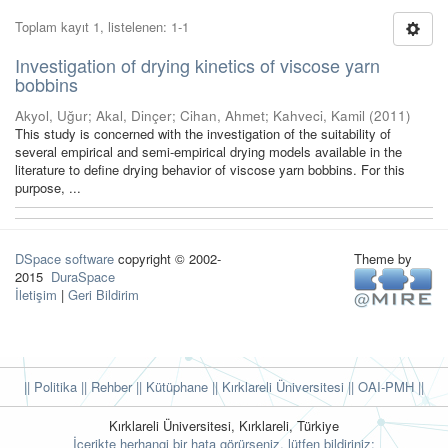
Toplam kayıt 1, listelenen: 1-1
Investigation of drying kinetics of viscose yarn
bobbins
Akyol, Uğur
;
Akal, Dinçer
;
Cihan, Ahmet
;
Kahveci, Kamil
(
2011
)
This study is concerned with the investigation of the suitability of
several empirical and semi-empirical drying models available in the
literature to define drying behavior of viscose yarn bobbins. For this
purpose, ...
DSpace software
copyright © 2002-
Theme by
2015
DuraSpace
İletişim
|
Geri Bildirim
|| Politika
|| Rehber
|| Kütüphane
|| Kırklareli Üniversitesi ||
OAI-PMH ||
Kırklareli Üniversitesi, Kırklareli, Türkiye
İçerikte herhangi bir hata görürseniz, lütfen bildiriniz: