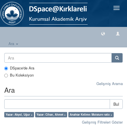
Geçiş
Yönlen
Ara
DSpace'de Ara
Bu Koleksiyon
Gelişmiş Arama
Ara
Bul
Yazar: Akyol, Uğur ×
Yazar: Cihan, Ahmet ×
Anahtar Kelime: Moisture ratio ×
Gelişmiş Filtreleri Göster