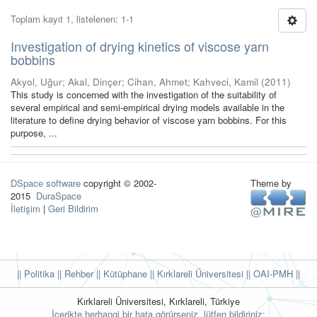
Toplam kayıt 1, listelenen: 1-1
Investigation of drying kinetics of viscose yarn
bobbins
Akyol, Uğur
;
Akal, Dinçer
;
Cihan, Ahmet
;
Kahveci, Kamil
(
2011
)
This study is concerned with the investigation of the suitability of
several empirical and semi-empirical drying models available in the
literature to define drying behavior of viscose yarn bobbins. For this
purpose, ...
DSpace software
copyright © 2002-
Theme by
2015
DuraSpace
İletişim
|
Geri Bildirim
|| Politika
|| Rehber
|| Kütüphane
|| Kırklareli Üniversitesi ||
OAI-PMH ||
Kırklareli Üniversitesi, Kırklareli, Türkiye
İçerikte herhangi bir hata görürseniz, lütfen bildiriniz: