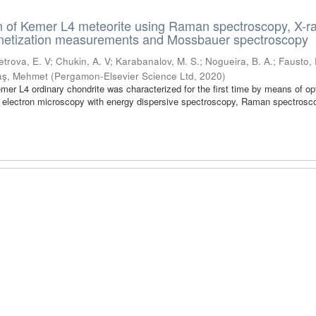
n of Kemer L4 meteorite using Raman spectroscopy, X-r
agnetization measurements and Mossbauer spectroscopy
etrova, E. V
;
Chukin, A. V
;
Karabanalov, M. S.
;
Nogueira, B. A.
;
Fausto, 
taş, Mehmet
(
Pergamon-Elsevier Science Ltd
,
2020
)
emer L4 ordinary chondrite was characterized for the first time by means of op
 electron microscopy with energy dispersive spectroscopy, Raman spectrosco