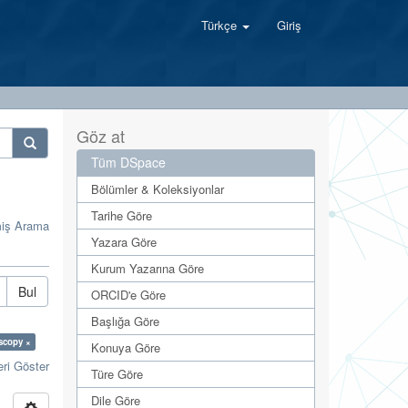
Türkçe
Giriş
Göz at
Tüm DSpace
Bölümler & Koleksiyonlar
Tarihe Göre
miş Arama
Yazara Göre
Kurum Yazarına Göre
Bul
ORCID'e Göre
Başlığa Göre
scopy ×
Konuya Göre
eri Göster
Türe Göre
Dile Göre