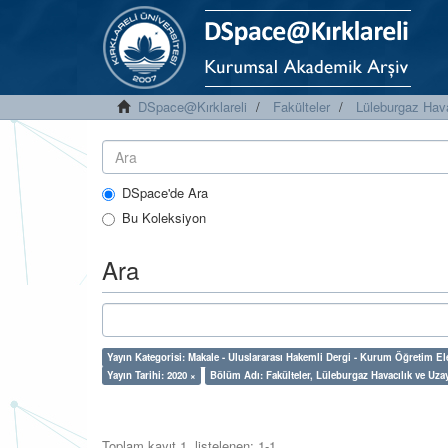
DSpace@Kırklareli
Fakülteler
Lüleburgaz Hava
DSpace'de Ara
Bu Koleksiyon
Ara
Yayın Kategorisi: Makale - Uluslararası Hakemli Dergi - Kurum Öğretim E
Yayın Tarihi: 2020 ×
Bölüm Adı: Fakülteler, Lüleburgaz Havacılık ve Uza
Toplam kayıt 1, listelenen: 1-1