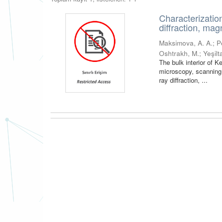
Characterizatio
diffraction, m
Maksimova, A. A.
;
P
Oshtrakh, M.
;
Yeşil
The bulk interior of K
microscopy, scanning
ray diffraction, ...