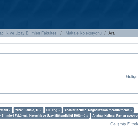
cılık ve Uzay Bilimleri Fakültesi
Makale Koleksiyonu
Ara
Geliş
lemanı ×
Yazar: Fausto, R. ×
Dil: eng ×
Anahtar Kelime: Magnetization measurements ×
y Bilimleri Fakültesi, Havacılık ve Uzay Mühendisliği Bölümü ×
Anahtar Kelime: Raman spectro
Gelişmiş Filtrel