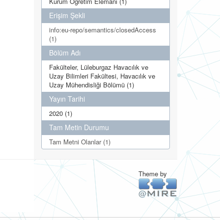
Kurum Öğretim Elemanı (1)
Erişim Şekli
info:eu-repo/semantics/closedAccess
(1)
Bölüm Adı
Fakülteler, Lüleburgaz Havacılık ve
Uzay Bilimleri Fakültesi, Havacılık ve
Uzay Mühendisliği Bölümü (1)
Yayın Tarihi
2020 (1)
Tam Metin Durumu
Tam Metni Olanlar (1)
Theme by