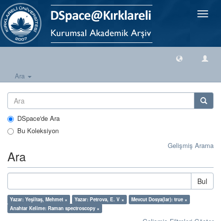
Geçiş
Yönlen
Ara
DSpace'de Ara
Bu Koleksiyon
Gelişmiş Arama
Ara
Bul
Yazar: Yeşiltaş, Mehmet ×
Yazar: Petrova, E. V ×
Mevcut Dosya(lar): true ×
Anahtar Kelime: Raman spectroscopy ×