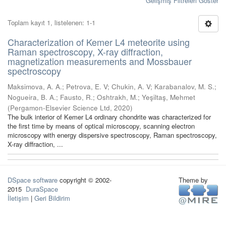
Gelişmiş Filtreleri Göster
Toplam kayıt 1, listelenen: 1-1
Characterization of Kemer L4 meteorite using
Raman spectroscopy, X-ray diffraction,
magnetization measurements and Mossbauer
spectroscopy
Maksimova, A. A.
;
Petrova, E. V
;
Chukin, A. V
;
Karabanalov, M. S.
;
Nogueira, B. A.
;
Fausto, R.
;
Oshtrakh, M.
;
Yeşiltaş, Mehmet
(
Pergamon-Elsevier Science Ltd
,
2020
)
The bulk interior of Kemer L4 ordinary chondrite was characterized for
the first time by means of optical microscopy, scanning electron
microscopy with energy dispersive spectroscopy, Raman spectroscopy,
X-ray diffraction, ...
DSpace software
copyright © 2002-
Theme by
2015
DuraSpace
İletişim
|
Geri Bildirim