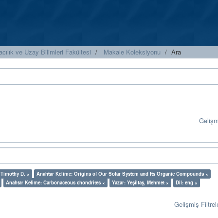
cılık ve Uzay Bilimleri Fakültesi
Makale Koleksiyonu
Ara
Geliş
 Timothy D. ×
Anahtar Kelime: Origins of Our Solar System and Its Organic Compounds ×
Anahtar Kelime: Carbonaceous chondrites ×
Yazar: Yeşiltaş, Mehmet ×
Dil: eng ×
Gelişmiş Filtrel