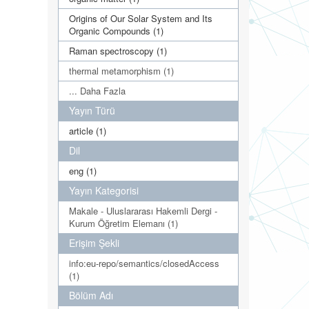
Origins of Our Solar System and Its
Organic Compounds (1)
Raman spectroscopy (1)
thermal metamorphism (1)
... Daha Fazla
Yayın Türü
article (1)
Dil
eng (1)
Yayın Kategorisi
Makale - Uluslararası Hakemli Dergi -
Kurum Öğretim Elemanı (1)
Erişim Şekli
info:eu-repo/semantics/closedAccess
(1)
Bölüm Adı