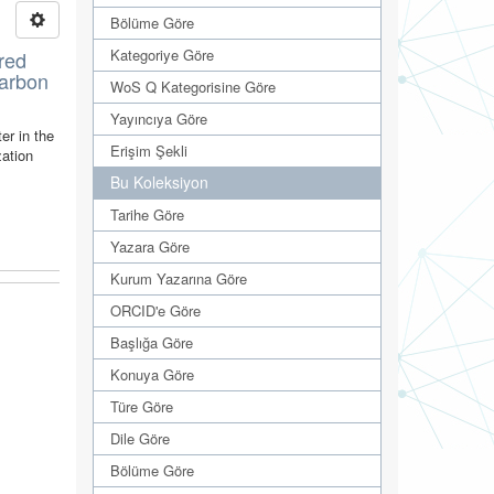
Bölüme Göre
Kategoriye Göre
red
carbon
WoS Q Kategorisine Göre
Yayıncıya Göre
er in the
Erişim Şekli
zation
Bu Koleksiyon
Tarihe Göre
Yazara Göre
Kurum Yazarına Göre
ORCID'e Göre
Başlığa Göre
Konuya Göre
Türe Göre
Dile Göre
Bölüme Göre