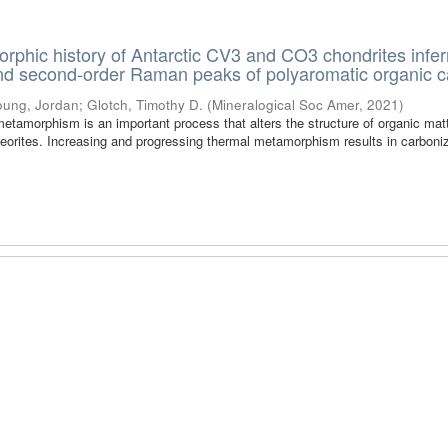
phic history of Antarctic CV3 and CO3 chondrites infer
 and second-order Raman peaks of polyaromatic organic 
oung, Jordan
;
Glotch, Timothy D.
(
Mineralogical Soc Amer
,
2021
)
etamorphism is an important process that alters the structure of organic matt
teorites. Increasing and progressing thermal metamorphism results in carboni