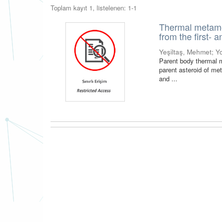
Toplam kayıt 1, listelenen: 1-1
Thermal metamor
from the first-
Yeşiltaş, Mehmet
;
Y
Parent body thermal m
parent asteroid of me
and ...