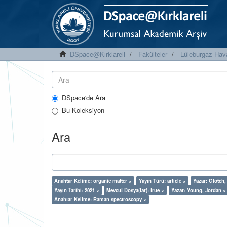
DSpace@Kırklareli
Fakülteler
Lüleburgaz Hava
DSpace'de Ara
Bu Koleksiyon
Ara
Anahtar Kelime: organic matter ×
Yayın Türü: article ×
Yazar: Glotch,
Yayın Tarihi: 2021 ×
Mevcut Dosya(lar): true ×
Yazar: Young, Jordan ×
Anahtar Kelime: Raman spectroscopy ×