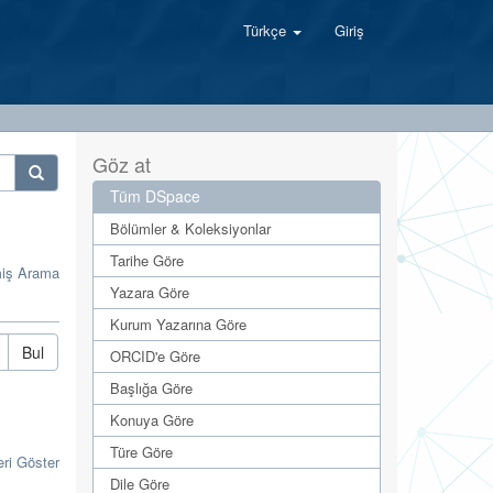
Türkçe
Giriş
Göz at
Tüm DSpace
Bölümler & Koleksiyonlar
Tarihe Göre
miş Arama
Yazara Göre
Kurum Yazarına Göre
Bul
ORCID'e Göre
Başlığa Göre
Konuya Göre
Türe Göre
eri Göster
Dile Göre