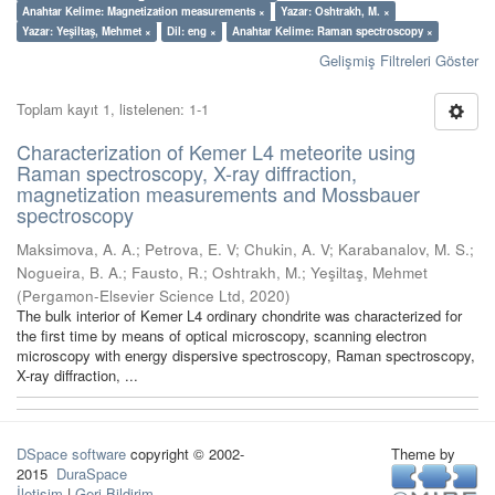
Anahtar Kelime: Magnetization measurements ×
Yazar: Oshtrakh, M. ×
Yazar: Yeşiltaş, Mehmet ×
Dil: eng ×
Anahtar Kelime: Raman spectroscopy ×
Gelişmiş Filtreleri Göster
Toplam kayıt 1, listelenen: 1-1
Characterization of Kemer L4 meteorite using
Raman spectroscopy, X-ray diffraction,
magnetization measurements and Mossbauer
spectroscopy
Maksimova, A. A.
;
Petrova, E. V
;
Chukin, A. V
;
Karabanalov, M. S.
;
Nogueira, B. A.
;
Fausto, R.
;
Oshtrakh, M.
;
Yeşiltaş, Mehmet
(
Pergamon-Elsevier Science Ltd
,
2020
)
The bulk interior of Kemer L4 ordinary chondrite was characterized for
the first time by means of optical microscopy, scanning electron
microscopy with energy dispersive spectroscopy, Raman spectroscopy,
X-ray diffraction, ...
DSpace software
copyright © 2002-
Theme by
2015
DuraSpace
İletişim
|
Geri Bildirim