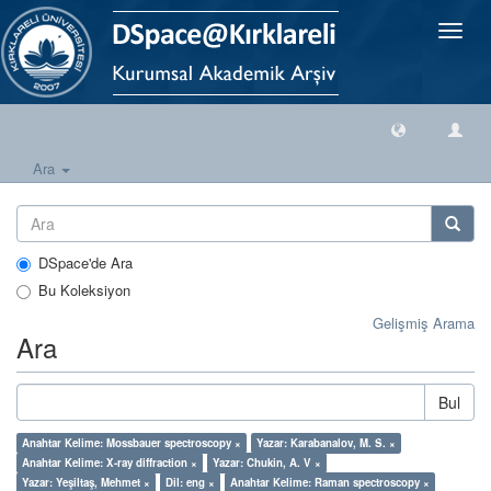
Geçiş
Yönlen
Ara
DSpace'de Ara
Bu Koleksiyon
Gelişmiş Arama
Ara
Bul
Anahtar Kelime: Mossbauer spectroscopy ×
Yazar: Karabanalov, M. S. ×
Anahtar Kelime: X-ray diffraction ×
Yazar: Chukin, A. V ×
Yazar: Yeşiltaş, Mehmet ×
Dil: eng ×
Anahtar Kelime: Raman spectroscopy ×