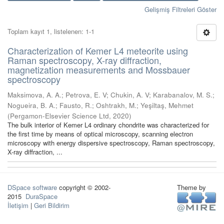
Gelişmiş Filtreleri Göster
Toplam kayıt 1, listelenen: 1-1
Characterization of Kemer L4 meteorite using
Raman spectroscopy, X-ray diffraction,
magnetization measurements and Mossbauer
spectroscopy
Maksimova, A. A.
;
Petrova, E. V
;
Chukin, A. V
;
Karabanalov, M. S.
;
Nogueira, B. A.
;
Fausto, R.
;
Oshtrakh, M.
;
Yeşiltaş, Mehmet
(
Pergamon-Elsevier Science Ltd
,
2020
)
The bulk interior of Kemer L4 ordinary chondrite was characterized for
the first time by means of optical microscopy, scanning electron
microscopy with energy dispersive spectroscopy, Raman spectroscopy,
X-ray diffraction, ...
DSpace software
copyright © 2002-
Theme by
2015
DuraSpace
İletişim
|
Geri Bildirim