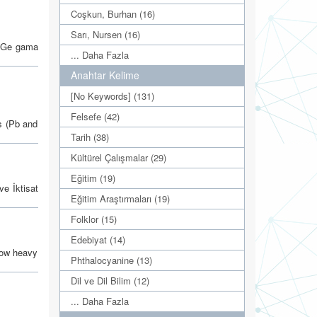
Coşkun, Burhan (16)
Sarı, Nursen (16)
HPGe gama
... Daha Fazla
Anahtar Kelime
[No Keywords] (131)
Felsefe (42)
ls (Pb and
Tarih (38)
Kültürel Çalışmalar (29)
Eğitim (19)
ve İktisat
Eğitim Araştırmaları (19)
Folklor (15)
Edebiyat (14)
show heavy
Phthalocyanine (13)
Dil ve Dil Bilim (12)
... Daha Fazla