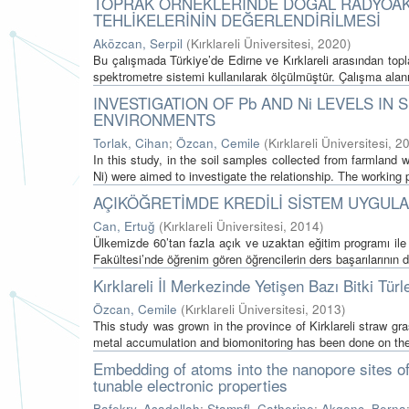
TOPRAK ÖRNEKLERİNDE DOĞAL RADYOAKTİ
TEHLİKELERİNİN DEĞERLENDİRİLMESİ
Aközcan, Serpil
(
Kırklareli Üniversitesi
,
2020
)
Bu çalışmada Türkiye’de Edirne ve Kırklareli arasından to
spektrometre sistemi kullanılarak ölçülmüştür. Çalışma ala
INVESTIGATION OF Pb AND Ni LEVELS I
ENVIRONMENTS
Torlak, Cihan
;
Özcan, Cemile
(
Kırklareli Üniversitesi
,
2
In this study, in the soil samples collected from farmland 
Ni) were aimed to investigate the relationship. The working 
AÇIKÖĞRETİMDE KREDİLİ SİSTEM UYGUL
Can, Ertuğ
(
Kırklareli Üniversitesi
,
2014
)
Ülkemizde 60’tan fazla açık ve uzaktan eğitim programı ile
Fakültesi’nde öğrenim gören öğrencilerin ders başarılarının de
Kırklareli İl Merkezinde Yetişen Bazı Bitki Türl
Özcan, Cemile
(
Kırklareli Üniversitesi
,
2013
)
This study was grown in the province of Kirklareli straw gra
metal accumulation and biomonitoring has been done on the 
Embedding of atoms into the nanopore sites o
tunable electronic properties
Bafekry, Asadollah
;
Stampfl, Catherine
;
Akgenç, Berna