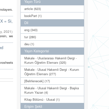
Yayın Türü
article (623)
nolayers.
bookPart (1)
(X = Si,
Dil
eng (343)
ry
,
2021
)
erein, we
tur (280)
deu (1)
ed
Yayın Kategorisi
Makale - Uluslararası Hakemli Dergi -
anosheets
Kurum Öğretim Elemanı (325)
Makale - Ulusal Hakemli Dergi - Kurum
Öğretim Elemanı (277)
[Belirlenecek] (17)
Makale - Ulusal Hakemli Dergi - Başka
Kurum Yazarı (4)
Kitap Bölümü - Ulusal (1)
Erişim Şekli