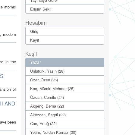
Yayıncıya Göre
ame atomic
Erişim Şekli
Hesabım
Giriş
y, modern
Kayıt
Keşif
ed in the
Yazar
Ünlütürk, Yasin (28)
DS
Özer, Özen (26)
Koç, Mümin Mehmet (25)
ansion of
Özcan, Cemile (24)
II AND
Akgenç, Berna (22)
Aközcan, Serpil (22)
shave been
Can, Ertuğ (22)
Yetim, Nurdan Kurnaz (20)