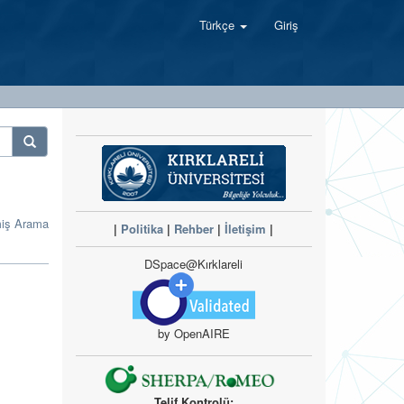
Türkçe
Giriş
miş Arama
|
Politika
|
Rehber
|
İletişim
|
DSpace@Kırklareli
by OpenAIRE
Telif Kontrolü: