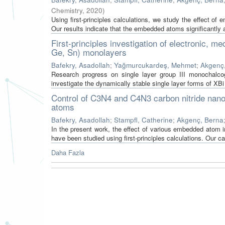
Chemistry
,
2020
)
Using first-principles calculations, we study the effect 
Our results indicate that the embedded atoms significantly af
First-principles investigation of electronic, m
Ge, Sn) monolayers
Bafekry, Asadollah
;
Yağmurcukardeş, Mehmet
;
Akgenç
Research progress on single layer group III monochalcog
investigate the dynamically stable single layer forms of XBi 
Control of C3N4 and C4N3 carbon nitride nano
atoms
Bafekry, Asadollah
;
Stampfl, Catherine
;
Akgenç, Berna
In the present work, the effect of various embedded atom 
have been studied using first-principles calculations. Our ca
Daha Fazla