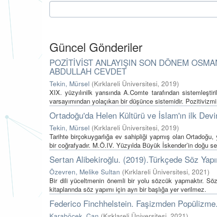
Güncel Gönderiler
POZİTİVİST ANLAYIŞIN SON DÖNEM OSMA
ABDULLAH CEVDET
Tekin, Mürsel
(
Kırklareli Üniversitesi
,
2019
)
XIX. yüzyılınilk yarısında A.Comte tarafından sistemleştiri
varsayımından yolaçıkan bir düşünce sistemidir. Pozitivizmi 
Ortadoğu'da Helen Kültürü ve İslam'ın ilk Devi
Tekin, Mürsel
(
Kırklareli Üniversitesi
,
2019
)
Tarihte birçokuygarlığa ev sahipliği yapmış olan Ortadoğu,
bir coğrafyadır. M.Ö.IV. Yüzyılda Büyük İskender’in doğu sefer
Sertan Alibekiroğlu. (2019).Türkçede Söz Yapım
Özevren, Melike Sultan
(
Kırklareli Üniversitesi
,
2021
)
Bir dili yüceltmenin önemli bir yolu sözcük yapmaktır. Sözc
kitaplarında söz yapımı için ayrı bir başlığa yer verilmez.
Federico Finchhelstein. Faşizmden Popülizme. Ç
Karaböcek, Can
(
Kırklareli Üniversitesi
,
2021
)