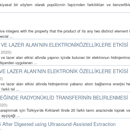
yasal bir söylem olarak popülizmin faşizmden farklılıkları ve benzerlikle
ive integers with the property that the product of its any two distinct element
ecial ...
VE LAZER ALAN’NIN ELEKTRONİKÖZELLİKLERE ETKİSİ
,
2020
)
e lazer alan etkisi altında yapının içinde bulunan bir elektronun hidrojenim
ışarıdan uygulanan ...
E LAZER ALAN’NIN ELEKTRONİK ÖZELLİKLERE ETKİSİ
0
)
 ve lazer alan etkisi altında hidrojenimsi yabancı atom bağlanma enerjisi he
arklı tel ...
İÇEĞİNDE RADYONÜKLİD TRANSFERİNİN BELİRLENMESİ
020
)
raştırmak için Türkiye’de Kırklareli ilinde 20 farklı tarım arazisinde toprak v
ayçiçeği ...
 After Digested using Ultrasound-Assisted Extraction