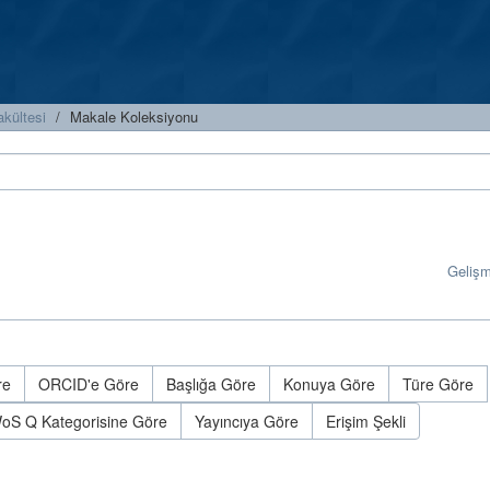
kültesi
Makale Koleksiyonu
Geliş
re
ORCID'e Göre
Başlığa Göre
Konuya Göre
Türe Göre
oS Q Kategorisine Göre
Yayıncıya Göre
Erişim Şekli