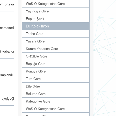
WoS Q Kategorisine Göre
ri ortaya
Yayıncıya Göre
Erişim Şekli
Bu Koleksiyon
 increased
Tarihe Göre
Yazara Göre
Kurum Yazarına Göre
si yabancı
ORCID'e Göre
Başlığa Göre
Konuya Göre
saplandı.
Türe Göre
Dile Göre
Bölüme Göre
e ayçiçeği
Kategoriye Göre
WoS Q Kategorisine Göre