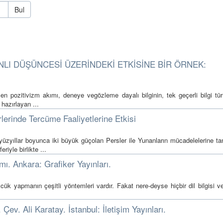
Bul
NLI DÜŞÜNCESİ ÜZERİNDEKİ ETKİSİNE BİR ÖRNEK:
len pozitivizm akımı, deneye vegözleme dayalı bilginin, tek geçerli bilgi tü
hazırlayan ...
rlerinde Tercüme Faaliyetlerine Etkisi
 yüzyıllar boyunca iki büyük güçolan Persler ile Yunanların mücadelelerine t
iyle birlikte ...
ı. Ankara: Grafiker Yayınları.
ük yapmanın çeşitli yöntemleri vardır. Fakat nere-deyse hiçbir dil bilgisi ve
ev. Ali Karatay. İstanbul: İletişim Yayınları.