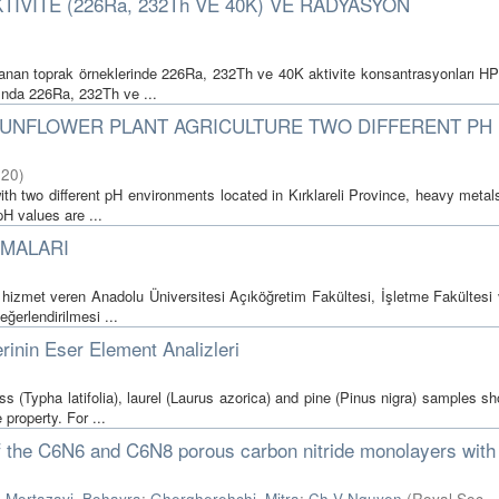
VİTE (226Ra, 232Th VE 40K) VE RADYASYON
planan toprak örneklerinde 226Ra, 232Th ve 40K aktivite konsantrasyonları 
nında 226Ra, 232Th ve ...
N SUNFLOWER PLANT AGRICULTURE TWO DIFFERENT PH
020
)
with two different pH environments located in Kırklareli Province, heavy meta
pH values are ...
AMALARI
 hizmet veren Anadolu Üniversitesi Açıköğretim Fakültesi, İşletme Fakültesi 
ğerlendirilmesi ...
erinin Eser Element Analizleri
ss (Typha latifolia), laurel (Laurus azorica) and pine (Pinus nigra) samples 
property. For ...
f the C6N6 and C6N8 porous carbon nitride monolayers with
;
Mortazavi, Bohayra
;
Ghergherehchi, Mitra
;
Ch V Nguyen
(
Royal Soc