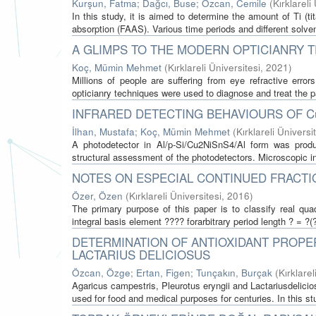
Kurşun, Fatma
;
Dağcı, Buse
;
Özcan, Cemile
(
Kırklareli
In this study, it is aimed to determine the amount of Ti (
absorption (FAAS). Various time periods and different solven
A GLIMPS TO THE MODERN OPTICIANRY 
Koç, Mümin Mehmet
(
Kırklareli Üniversitesi
,
2021
)
Millions of people are suffering from eye refractive err
opticianry techniques were used to diagnose and treat the pa
INFRARED DETECTING BEHAVIOURS OF C
İlhan, Mustafa
;
Koç, Mümin Mehmet
(
Kırklareli Üniversi
A photodetector in Al/p-Si/Cu2NiSnS4/Al form was prod
structural assessment of the photodetectors. Microscopic 
NOTES ON ESPECIAL CONTINUED FRACTI
Özer, Özen
(
Kırklareli Üniversitesi
,
2016
)
The primary purpose of this paper is to classify real qua
integral basis element ???? forarbitrary period length ? = ?(?
DETERMINATION OF ANTIOXIDANT PROPE
LACTARIUS DELICIOSUS
Özcan, Özge
;
Ertan, Figen
;
Tunçakın, Burçak
(
Kırklarel
Agaricus campestris, Pleurotus eryngii and Lactariusdelici
used for food and medical purposes for centuries. In this s