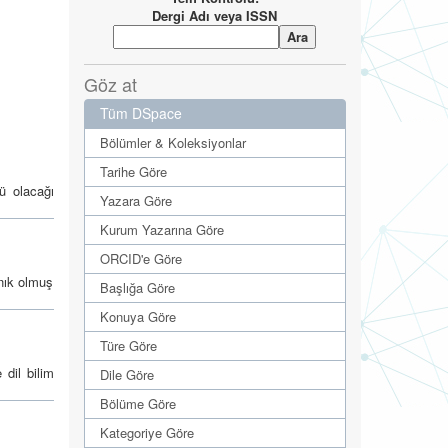
Dergi Adı veya ISSN
Göz at
Tüm DSpace
Bölümler & Koleksiyonlar
Tarihe Göre
rü olacağı
Yazara Göre
Kurum Yazarına Göre
ORCID'e Göre
anık olmuş
Başlığa Göre
Konuya Göre
Türe Göre
 dil bilim
Dile Göre
Bölüme Göre
Kategoriye Göre