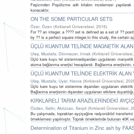
Faşizmden Popülizme adlı kitabın incelemesi yapılarak si
konacaktır.
ON THE SOME PARTICULAR SETS
Özer, Özen
(
Kırklareli Üniversitesi
,
2016
)
For ?? an integer, a ???? set is defined as a set of ?? posit
by ?? is a perfect square integer.In this study, the certain sp
ÜÇLÜ KUANTUM TELİNDE MAGNETİK ALAN 
Ulaş, Mustafa
;
Dönmezer, Irmak
(
Kırklareli Üniversitesi
Üçlü kare kuyu tel sisteminedışarıdan uygulanan manyetik v
atoma bağlanma enerjisi hesaplandı. Bağlanma enerjisinin, d
ÜÇLÜ KUANTUM TELİNDE ELEKTRİK ALAN V
Ulaş, Mustafa
;
Uyar, Havva
(
Kırklareli Üniversitesi
,
202
Üçlü kare kuyu tel sistemine dışarıdan uygulanan elektrik
Bağlanma enerjisinin dışarıdan uygulanan etkilere duyarlılığı, f
KIRKLARELİ TARIM ARAZİLERİNDEKİ AYÇ
Özden, Selin
;
Aközcan, Serpil
(
Kırklareli Üniversitesi
,
2
Bu çalışmada, topraktan ayçiçeğine radyonüklid transferini a
örneklemesi yapılmıştır. Toprak örneklerinde bulunan 40K ve 
Determination of Titanium in Zinc ash by FAAS