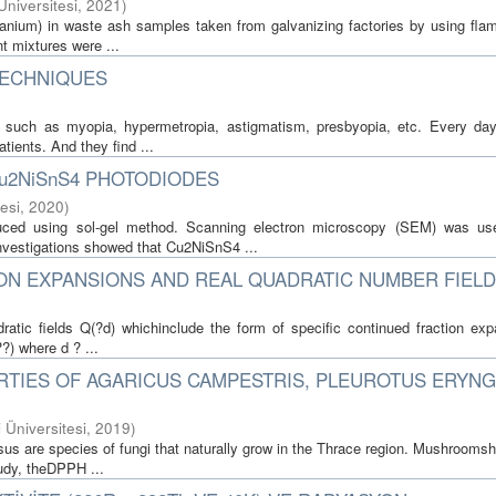
 Üniversitesi
,
2021
)
titanium) in waste ash samples taken from galvanizing factories by using fl
t mixtures were ...
TECHNIQUES
ors such as myopia, hypermetropia, astigmatism, presbyopia, etc. Every da
tients. And they find ...
u2NiSnS4 PHOTODIODES
tesi
,
2020
)
uced using sol-gel method. Scanning electron microscopy (SEM) was us
investigations showed that Cu2NiSnS4 ...
ON EXPANSIONS AND REAL QUADRATIC NUMBER FIEL
dratic fields Q(?d) whichinclude the form of specific continued fraction exp
?) where d ? ...
RTIES OF AGARICUS CAMPESTRIS, PLEUROTUS ERYNG
i Üniversitesi
,
2019
)
osus are species of fungi that naturally grow in the Thrace region. Mushroom
tudy, theDPPH ...