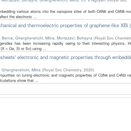
of embedding various atoms into the nanopore sites of both C6N6 and C6N8 mo
fect the electronic ...
echanical and thermoelectric properties of graphene-like XBi 
, Berna
;
Ghergherehchi, Mitra
;
Mortazavi, Bohayra
(
Royal Soc Chemist
enides has been increasing rapidly owing to their interesting physics. H
(X = Ge, Si or Sn) using ...
sheets' electronic and magnetic properties through embedd
;
Ghergherehchi, Mitra
(
Royal Soc Chemistry
,
2020
)
impurities on tuning electronic and magnetic properties of C3N4 and C4N3 n
lculations show that ...