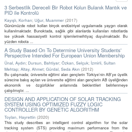
3 Serbestlik Dereceli Bir Robot Kolun Bulanık Mantık ve
PID ile Kontrolü
Kayışlı, Korhan
;
Uğur, Muammer
(
2017
)
Günümüzde robot kolları birçok endüstriyel uygulamada yaygın olarak
kullanılmaktadır. Bunoktada, sağlık gibi alanlarda kullanılan robotlarda
ise yüksek hassasiyetli kontrol işlemlerineihtiyaç duyulmaktadır. Bu
yüzden robota ...
A Study Based On To Determine University Students'
Perspective Intended For European Union Membership
Ünal, Aydın
;
Dursun, Bahtiyar
;
Özkan, Selçuk
;
İzmirli, Sultan
Mehtap
;
Altay, Ahmet
;
Gürdal, Seda Akın
(
2012
)
Bu çalışmada; üniversite eğitimi alan gençlerin Türkiye’nin AB’ye üyelik
sürecine bakış açıları ve üniversite eğitimi alan gençlerin AB üyeliğinden
ekonomik ve özgürlükler anlamında beklentileri belirlenmeye
çalışılmıştır. ...
DESIGN AND APPLICATION OF SOLAR TRACKING
SYSTEM USING OPTIMIZED FUZZY LOGIC
CONTROLLER BY GENETIC ALGORITHM
Toylan, Hayrettin
(
2020
)
This study describes an intelligent control algorithm for the solar
tracking system (STS) providing maximum performance from the