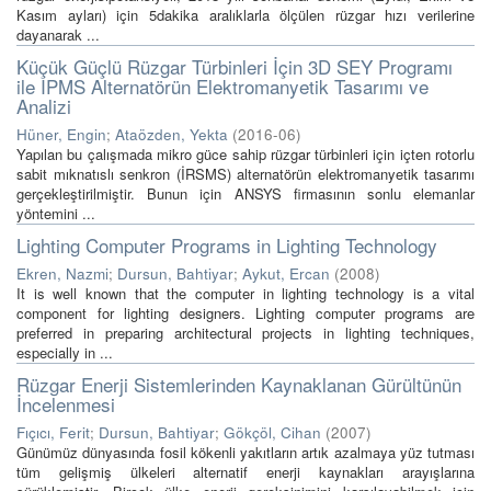
Kasım ayları) için 5dakika aralıklarla ölçülen rüzgar hızı verilerine
dayanarak ...
Küçük Güçlü Rüzgar Türbinleri İçin 3D SEY Programı
ile IPMS Alternatörün Elektromanyetik Tasarımı ve
Analizi
Hüner, Engin
;
Ataözden, Yekta
(
2016-06
)
Yapılan bu çalışmada mikro güce sahip rüzgar türbinleri için içten rotorlu
sabit mıknatıslı senkron (İRSMS) alternatörün elektromanyetik tasarımı
gerçekleştirilmiştir. Bunun için ANSYS firmasının sonlu elemanlar
yöntemini ...
Lighting Computer Programs in Lighting Technology
Ekren, Nazmi
;
Dursun, Bahtiyar
;
Aykut, Ercan
(
2008
)
It is well known that the computer in lighting technology is a vital
component for lighting designers. Lighting computer programs are
preferred in preparing architectural projects in lighting techniques,
especially in ...
Rüzgar Enerji Sistemlerinden Kaynaklanan Gürültünün
İncelenmesi
Fıçıcı, Ferit
;
Dursun, Bahtiyar
;
Gökçöl, Cihan
(
2007
)
Günümüz dünyasında fosil kökenli yakıtların artık azalmaya yüz tutması
tüm gelişmiş ülkeleri alternatif enerji kaynakları arayışlarına