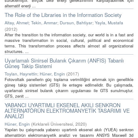
sürüklemiştir. Birçok ülke enerji gereksinimini karşılayabilmek için
alternatif enerji ...
The Role of the Libraries in the Information Society
Altay, Ahmet
;
Tekin, Ammar
;
Dursun, Bahtiyar
;
Yayla, Mustafa
(
2012
)
After the transition to the information society, our world is in a fast and
massive transformation in social, cultural, political and economical
terms. This transformation process affects almost all organizational
structures. ...
Uyarlamalı Sinirsel Bulanık Çıkarım (ANFIS) Tabanlı
Güneş Takip Sistemi
Toylan, Hayrettin
;
Hüner, Engin
(
2017
)
Fotovoltaik panellerin güç toplama verimliliğini artırmak için genellikle
güneş takip sistemleri (GTS) ile entegre edilmelidir. Bu çalışmada,
uyarlamalı sinirsel bulanık çıkarım uygulaması ile GTS sunulmuştur.
GTS, zenit ...
YABANCI UYARTIMLI EKSENEL AKILI SENKRON
ALTERNATÖRÜN ELEKTROMANYETİK TASARIMI VE
ANALİZİ
Hüner, Engin
(
Kırklareli Üniversitesi
,
2020
)
Yapılan bu çalışmada yabancı uyartımlı eksenel akılı (YUEA) senkron
alternatörün elektromanyetik analizi ve tasarımı ANSYS Maxwell 3d