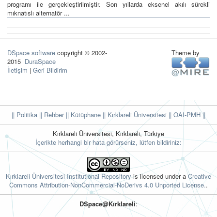
programı ile gerçekleştirilmiştir. Son yıllarda eksenel akılı sürekli
mıknatıslı alternatör ...
DSpace software
copyright © 2002-
Theme by
2015
DuraSpace
İletişim
|
Geri Bildirim
|| Politika
|| Rehber
|| Kütüphane
|| Kırklareli Üniversitesi ||
OAI-PMH ||
Kırklareli Üniversitesi, Kırklareli, Türkiye
İçerikte herhangi bir hata görürseniz, lütfen bildiriniz:
Kırklareli Üniversitesi Institutional Repository
is licensed under a
Creative
Commons Attribution-NonCommercial-NoDerivs 4.0 Unported License.
.
DSpace@Kırklareli
: