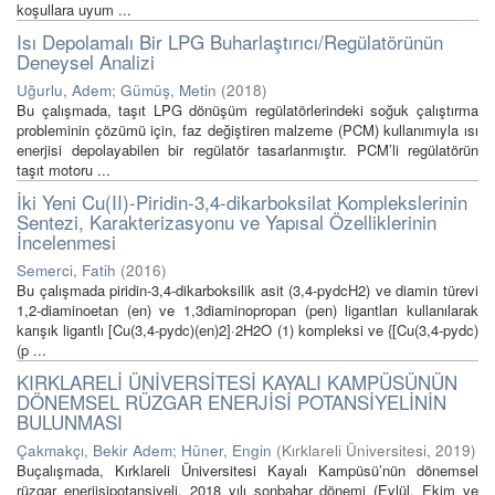
koşullara uyum ...
Isı Depolamalı Bir LPG Buharlaştırıcı/Regülatörünün
Deneysel Analizi
Uğurlu, Adem
;
Gümüş, Metin
(
2018
)
Bu çalışmada, taşıt LPG dönüşüm regülatörlerindeki soğuk çalıştırma
probleminin çözümü için, faz değiştiren malzeme (PCM) kullanımıyla ısı
enerjisi depolayabilen bir regülatör tasarlanmıştır. PCM’li regülatörün
taşıt motoru ...
İki Yeni Cu(II)-Piridin-3,4-dikarboksilat Komplekslerinin
Sentezi, Karakterizasyonu ve Yapısal Özelliklerinin
İncelenmesi
Semerci, Fatih
(
2016
)
Bu çalışmada piridin-3,4-dikarboksilik asit (3,4-pydcH2) ve diamin türevi
1,2-diaminoetan (en) ve 1,3diaminopropan (pen) ligantları kullanılarak
karışık ligantlı [Cu(3,4-pydc)(en)2]·2H2O (1) kompleksi ve {[Cu(3,4-pydc)
(p ...
KIRKLARELİ ÜNİVERSİTESİ KAYALI KAMPÜSÜNÜN
DÖNEMSEL RÜZGAR ENERJİSİ POTANSİYELİNİN
BULUNMASI
Çakmakçı, Bekir Adem
;
Hüner, Engin
(
Kırklareli Üniversitesi
,
2019
)
Buçalışmada, Kırklareli Üniversitesi Kayalı Kampüsü’nün dönemsel
rüzgar enerjisipotansiyeli, 2018 yılı sonbahar dönemi (Eylül, Ekim ve