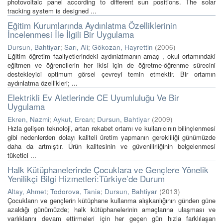
photovoltaic panel according to different sun positions. The solar
tracking system is designed ...
Eğitim Kurumlarında Aydınlatma Özelliklerinin
İncelenmesi İle İlgili Bir Uygulama
Dursun, Bahtiyar
;
Sarı, Ali
;
Gökozan, Hayrettin
(
2006
)
Eğitim öğretim faaliyetlerindeki aydınlatmanın amaç , okul ortamındaki
eğitmen ve öğrencilerin her ikisi için de öğretme-öğrenme sürecini
destekleyici optimum görsel çevreyi temin etmektir. Bir ortamın
aydınlatma özellikleri; ...
Elektrikli Ev Aletlerinde CE Uyumluluğu Ve Bir
Uygulama
Ekren, Nazmi
;
Aykut, Ercan
;
Dursun, Bahtiyar
(
2009
)
Hızla gelişen teknoloji, artan rekabet ortamı ve kullanıcının bilinçlenmesi
gibi nedenlerden dolayı kaliteli üretim yapmanın gerekliliği günümüzde
daha da artmıştır. Ürün kalitesinin ve güvenilirliğinin belgelenmesi
tüketici ...
Halk Kütüphanelerinde Çocuklara ve Gençlere Yönelik
Yenilikçi Bilgi Hizmetleri:Türkiye’de Durum
Altay, Ahmet
;
Todorova, Tania
;
Dursun, Bahtiyar
(
2013
)
Çocukların ve gençlerin kütüphane kullanma alışkanlığının günden güne
azaldığı günümüzde; halk kütüphanelerinin amaçlarına ulaşması ve
varlıklarını devam ettirmeleri için her geçen gün hızla farklılaşan