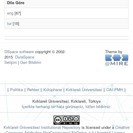
Dile Göre
eng
[67]
tur
[15]
DSpace software
copyright © 2002-
Theme by
2015
DuraSpace
İletişim
|
Geri Bildirim
|| Politika
|| Rehber
|| Kütüphane
|| Kırklareli Üniversitesi ||
OAI-PMH ||
Kırklareli Üniversitesi, Kırklareli, Türkiye
İçerikte herhangi bir hata görürseniz, lütfen bildiriniz:
Kırklareli Üniversitesi Institutional Repository
is licensed under a
Creative
Commons Attribution-NonCommercial-NoDerivs 4.0 Unported License.
.