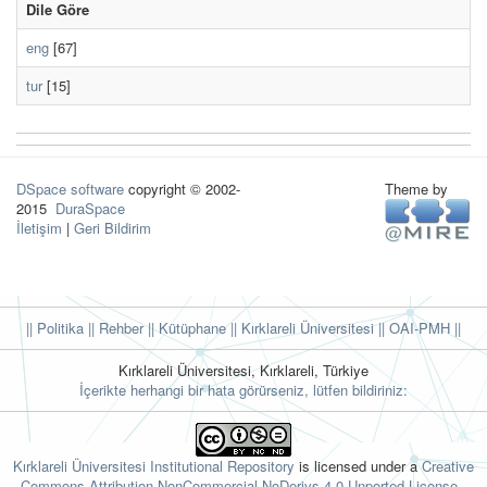
Dile Göre
eng
[67]
tur
[15]
DSpace software
copyright © 2002-
Theme by
2015
DuraSpace
İletişim
|
Geri Bildirim
|| Politika
|| Rehber
|| Kütüphane
|| Kırklareli Üniversitesi ||
OAI-PMH ||
Kırklareli Üniversitesi, Kırklareli, Türkiye
İçerikte herhangi bir hata görürseniz, lütfen bildiriniz:
Kırklareli Üniversitesi Institutional Repository
is licensed under a
Creative
Commons Attribution-NonCommercial-NoDerivs 4.0 Unported License.
.