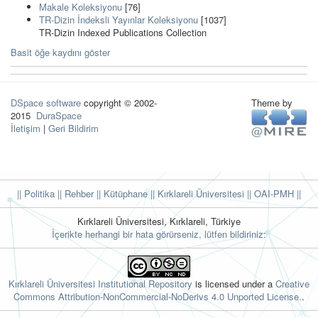
Makale Koleksiyonu
[76]
TR-Dizin İndeksli Yayınlar Koleksiyonu
[1037]
TR-Dizin Indexed Publications Collection
Basit öğe kaydını göster
DSpace software
copyright © 2002-
Theme by
2015
DuraSpace
İletişim
|
Geri Bildirim
|| Politika
|| Rehber
|| Kütüphane
|| Kırklareli Üniversitesi ||
OAI-PMH ||
Kırklareli Üniversitesi, Kırklareli, Türkiye
İçerikte herhangi bir hata görürseniz, lütfen bildiriniz:
Kırklareli Üniversitesi Institutional Repository
is licensed under a
Creative
Commons Attribution-NonCommercial-NoDerivs 4.0 Unported License.
.