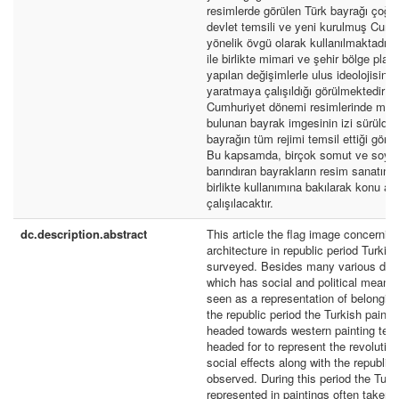
resimlerde görülen Türk bayrağı çoğu
devlet temsili ve yeni kurulmuş Cumh
yönelik övgü olarak kullanılmaktadır.
ile birlikte mimari ve şehir bölge pla
yapılan değişimlerle ulus ideolojisinin
yaratmaya çalışıldığı görülmektedir E
Cumhuriyet dönemi resimlerinde mim
bulunan bayrak imgesinin izi sürüldü
bayrağın tüm rejimi temsil ettiği görü
Bu kapsamda, birçok somut ve soyu
barındıran bayrakların resim sanatınd
birlikte kullanımına bakılarak konu an
çalışılacaktır.
dc.description.abstract
This article the flag image concernin
architecture in republic period Turkish
surveyed. Besides many various defin
which has social and political meani
seen as a representation of belongin
the republic period the Turkish paint
headed towards western painting tec
headed for to represent the revolution
social effects along with the republic 
observed. During this period the Turk
represented in paintings often taken a