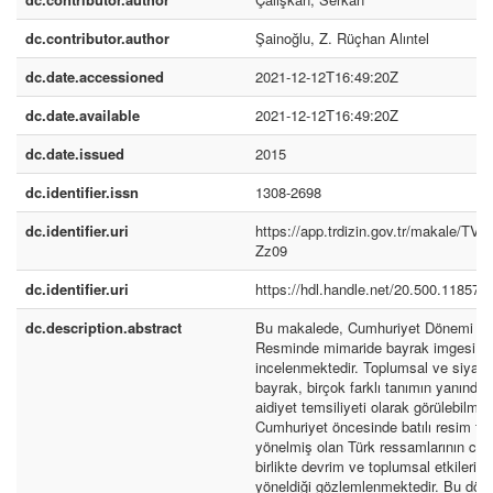
dc.contributor.author
Şainoğlu, Z. Rüçhan Alıntel
dc.date.accessioned
2021-12-12T16:49:20Z
dc.date.available
2021-12-12T16:49:20Z
dc.date.issued
2015
dc.identifier.issn
1308-2698
dc.identifier.uri
https://app.trdizin.gov.tr/makale/T
Zz09
dc.identifier.uri
https://hdl.handle.net/20.500.11857/
dc.description.abstract
Bu makalede, Cumhuriyet Dönemi Tü
Resminde mimaride bayrak imgesi
incelenmektedir. Toplumsal ve siyasa
bayrak, birçok farklı tanımın yanında 
aidiyet temsiliyeti olarak görülebilmek
Cumhuriyet öncesinde batılı resim tek
yönelmiş olan Türk ressamlarının cum
birlikte devrim ve toplumsal etkilerin
yöneldiği gözlemlenmektedir. Bu dö