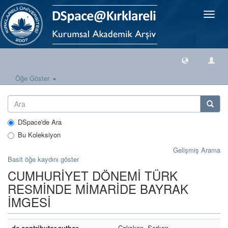
Geçiş
Yönlen
Öğe Göster
DSpace'de Ara
Bu Koleksiyon
Gelişmiş Arama
Basit öğe kaydını göster
CUMHURİYET DÖNEMİ TÜRK
RESMİNDE MİMARİDE BAYRAK
İMGESİ
dc.contributor.author
Çalışkan, Serkan