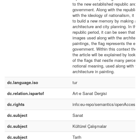
to the new established republic and a
government. Along with the republic,
with the ideology of nationalism, it h
to build a new memory by making alt
architecture and city planning. In the 
republic period, it can be seen that th
images used along with the architectu
paintings, the flag represents the enti
government. Within this context the s
the article will be explained by looki
of the flags that nestle many percept
notional meaning, used along with th
architecture in painting.
dc.language.iso
tur
dc.relation.ispartof
Art-e Sanat Dergisi
dc.rights
info:eu-repo/semantics/openAccess
dc.subject
Sanat
dc.subject
Kültürel Çalışmalar
dc.subject
Tarih