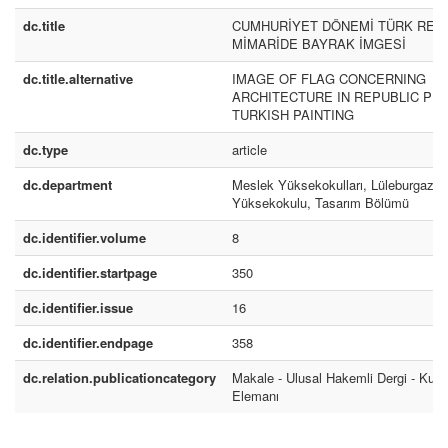
dc.title
CUMHURİYET DÖNEMİ TÜRK RES
MİMARİDE BAYRAK İMGESİ
dc.title.alternative
IMAGE OF FLAG CONCERNING
ARCHITECTURE IN REPUBLIC PE
TURKISH PAINTING
dc.type
article
dc.department
Meslek Yüksekokulları, Lüleburgaz 
Yüksekokulu, Tasarım Bölümü
dc.identifier.volume
8
dc.identifier.startpage
350
dc.identifier.issue
16
dc.identifier.endpage
358
dc.relation.publicationcategory
Makale - Ulusal Hakemli Dergi - Kur
Elemanı