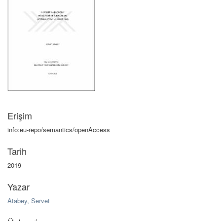
Erişim
info:eu-repo/semantics/openAccess
Tarih
2019
Yazar
Atabey, Servet