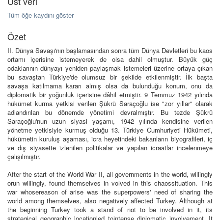
Üst veri
Tüm öğe kaydını göster
Özet
II. Dünya Savaşı'nın başlamasından sonra tüm Dünya Devletleri bu kaos
ortamı içerisine istemeyerek de olsa dahil olmuştur. Büyük güç
odaklarının dünyayı yeniden paylaşmak istemeleri üzerine ortaya çıkan
bu savaştan Türkiye'de olumsuz bir şekilde etkilenmiştir. İlk başta
savaşa katılmama kararı almış olsa da bulunduğu konum, onu da
diplomatik bir yoğunluk içerisine dâhil etmiştir. 9 Temmuz 1942 yılında
hükümet kurma yetkisi verilen Şükrü Saraçoğlu ise "zor yıllar" olarak
adlandırılan bu dönemde yönetimi devralmıştır. Bu tezde Şükrü
Saraçoğlu'nun uzun siyasi yaşamı, 1942 yılında kendisine verilen
yönetme yetkisiyle kurmuş olduğu 13. Türkiye Cumhuriyeti Hükümeti,
hükümetin kuruluş aşaması, icra heyetindeki bakanların biyografileri, iç
ve dış siyasette izlenilen politikalar ve yapılan icraatlar incelenmeye
çalışılmıştır.
After the start of the World War II, all governments in the world, willingly
orun willingly, found themselves in volved in this chaossituation. This
war whosereason of arise was the superpowers' need of sharing the
world among themselves, also negatively affected Turkey. Although at
the beginning Turkey took a stand of not to be involved in it, its
strategical geographic locationled tointense diplomatic involvement. It