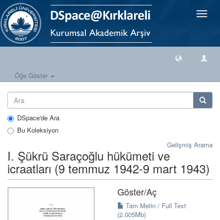
Geçiş
Yönlen
Öğe Göster
DSpace'de Ara
Bu Koleksiyon
Gelişmiş Arama
I. Şükrü Saraçoğlu hükümeti ve
icraatları (9 temmuz 1942-9 mart 1943)
Göster/
Aç
Tam Metin / Full Text
(2.005Mb)