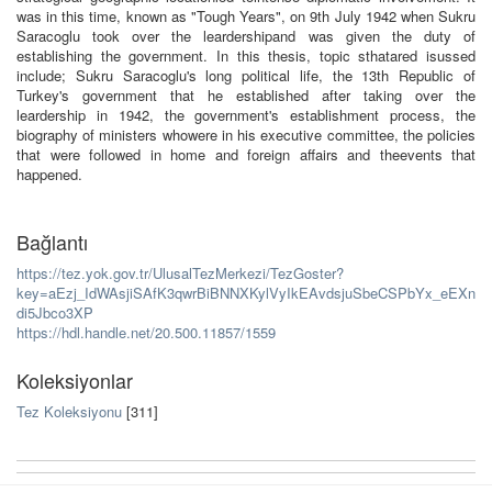
was in this time, known as "Tough Years", on 9th July 1942 when Sukru
Saracoglu took over the leardershipand was given the duty of
establishing the government. In this thesis, topic sthatared isussed
include; Sukru Saracoglu's long political life, the 13th Republic of
Turkey's government that he established after taking over the
leardership in 1942, the government's establishment process, the
biography of ministers whowere in his executive committee, the policies
that were followed in home and foreign affairs and theevents that
happened.
Bağlantı
https://tez.yok.gov.tr/UlusalTezMerkezi/TezGoster?
key=aEzj_IdWAsjiSAfK3qwrBiBNNXKylVyIkEAvdsjuSbeCSPbYx_eEXn
di5Jbco3XP
https://hdl.handle.net/20.500.11857/1559
Koleksiyonlar
Tez Koleksiyonu
[311]