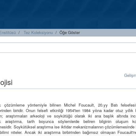
Enstitüsü
Tez Koleksiyonu
Öğe Göster
Geliş
ojisi
ik çözümleme yöntemiyle bilinen Michel Foucault, 20.yy Batı felsefesin
rinden biridir. Onun felsefi etkinliği 1954'ten 1984 yılına kadar otuz yıllık 
n; araştırmaları arkeoloji ve soykütüğü olarak iki ana başlık altında incel
ik araştırma, tarih boyunca söylemlerde beliren bilginin oluşum koş
mesidir. Soykütüksel araştırma ise iktidar mekanizmalarının çözümlemesinde k
-bilimi niteler. Ancak iki araştırma birbirinden bağımsız olmayan Foucault'n