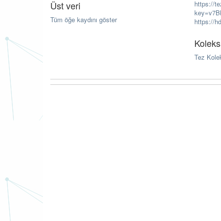
Üst veri
https://
key=v7B
Tüm öğe kaydını göster
https://h
Koleks
Tez Kole