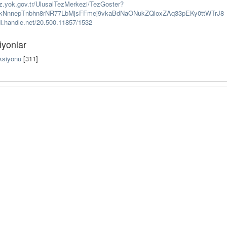
tez.yok.gov.tr/UlusalTezMerkezi/TezGoster?
kNnnepTnbhn8rNR77LbMjsFFmej9vkaBdNaONukZQloxZAq33pEKy0ttWTrJ8
dl.handle.net/20.500.11857/1532
iyonlar
ksiyonu
[311]