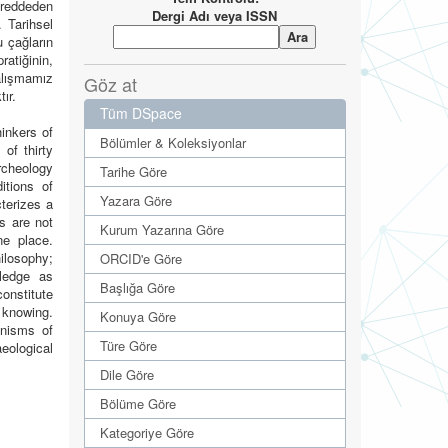
i reddeden
Dergi Adı veya ISSN
. Tarihsel
u çağların
ratiğinin,
Çalışmamız
Göz at
ır.
Tüm DSpace
hinkers of
Bölümler & Koleksiyonlar
of thirty
rcheology
Tarihe Göre
itions of
Yazara Göre
terizes a
s are not
Kurum Yazarına Göre
ne place.
ilosophy;
ORCID'e Göre
ledge as
Başlığa Göre
onstitute
 knowing.
Konuya Göre
anisms of
Türe Göre
eological
Dile Göre
Bölüme Göre
Kategoriye Göre