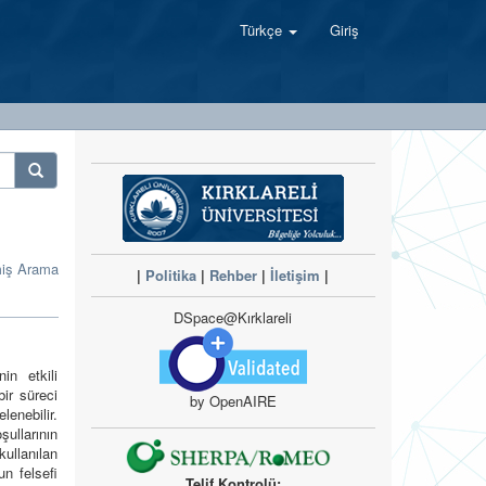
Türkçe
Giriş
miş Arama
|
Politika
|
Rehber
|
İletişim
|
DSpace@Kırklareli
in etkili
bir süreci
by OpenAIRE
enebilir.
ullarının
ullanılan
un felsefi
Telif Kontrolü: