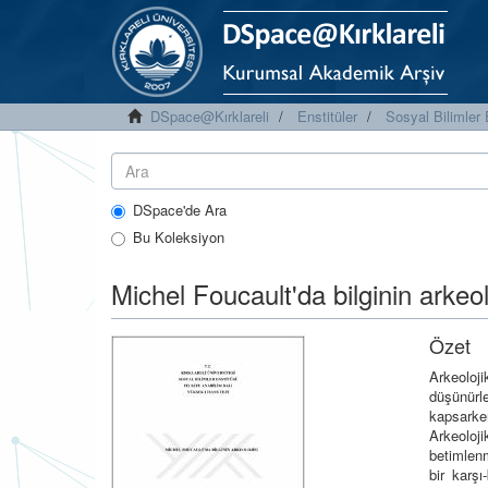
DSpace@Kırklareli
Enstitüler
Sosyal Bilimler 
DSpace'de Ara
Bu Koleksiyon
Michel Foucault'da bilginin arkeol
Özet
Arkeoloj
düşünürle
kapsarke
Arkeoloj
betimlen
bir karşı