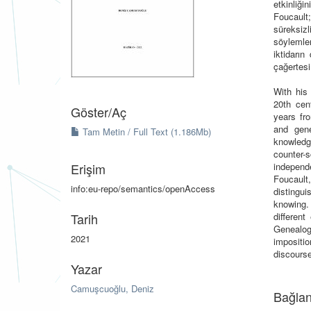
etkinliği
Foucault;
süreksizl
söylemler
iktidarın
çağertesi
With his 
20th cen
Göster/
Aç
years fr
and gene
Tam Metin / Full Text (1.186Mb)
knowledg
counter-
Erişim
independ
Foucault
info:eu-repo/semantics/openAccess
distingu
knowing.
Tarih
differen
Genealog
2021
impositi
discours
Yazar
Camuşcuoğlu, Deniz
Bağlan