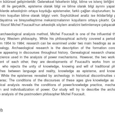
nin bütünsel gelişimleridir. Geleneksel felsefenin bilgi, bilme ve istenç birliğin
 dil ile gerçeklik, episteme olarak bilgi ve bilme olarak bilgi ayrımı yapar
iklerde arkeolojinin ortaya koyduğu epistemeler, farklı çağları oluştururken; b
inin koşulları bilme olarak bilgiyi verir. Soykütüksel analiz ise iktidar/bilgi p
 dayatma ve bireyselleştirme mekanizmalarının koşullarını ortaya çıkartır. 
 filozof Michel Foucault'nun arkeolojik söylem analizini betimlemeye çalışacakt
archaeological analysis method, Michel Foucault is one of the influential t
tury Western philosophy. While his philosophical activity covered a period 
om 1954 to 1984; research can be examined under two main headings as a
alogy. Archaeological research is the description of the formation cond
e appearing in discourses throughout history. Genealogical research charac
science used in the analysis of power mechanisms. However, the two work
ent of each other, they are developments of Foucault's works from o
, who rejects the unity of knowledge, knowing and will of traditional ph
ishes between language and reality, knowledge as episteme, and know
 While the epistemes revealed by archeology in historical discontinuities c
t eras; The conditions of the discourses of these ages give knowledge as
ical analysis reveals the conditions of power/knowledge practice, mech
on and individualization of power. Our study will try to describe the archa
e analysis of the postmodern philosopher Michel Foucault.
tı