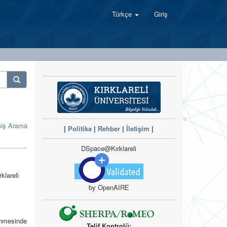
Türkçe
Giriş
miş Arama
|
Politika
|
Rehber
|
İletişim
|
DSpace@Kırklareli
klareli
by OpenAIRE
lenmesinde
Telif Kontrolü: