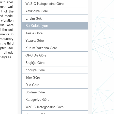
ith shell
WoS Q Kategorisine Göre
ear wall
Yayıncıya Göre
ht of the
ond model
Erişim Şekli
vibration
ods were
Bu Koleksiyon
 the soil
Tarihe Göre
ements in
troductory
Yazara Göre
 the third
ter, soil
Kurum Yazarına Göre
he methods
ORCID'e Göre
nalyzes.
Başlığa Göre
Konuya Göre
Türe Göre
Dile Göre
Bölüme Göre
Kategoriye Göre
WoS Q Kategorisine Göre