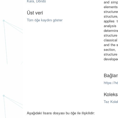
Kara, Döndü
and simp
elements
Üst veri
structur
structur
Tüm öğe kaydını göster
applies 
analysi
determin
structur
classical
and the s
section,
structure
develope
Bağlan
https://h
Koleks
Tez Kole
Aşağıdaki lisans dosyası bu öğe ile ilişkilidir: