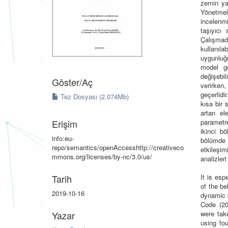
zemin ya
Yönetmeli
incelenm
taşıyıcı
Çalışma
kullanıl
uygunluğu
model gel
değişebi
Göster/
Aç
verirken,
geçerlidi
Tez Dosyası (2.074Mb)
kısa bir 
artan el
Erişim
parametr
ikinci b
info:eu-
bölümde 
repo/semantics/openAccesshttp://creativeco
etkileşim
mmons.org/licenses/by-nc/3.0/us/
analizler
Tarih
It is esp
of the be
2019-10-16
dynamic b
Code (20
Yazar
were tak
using fou