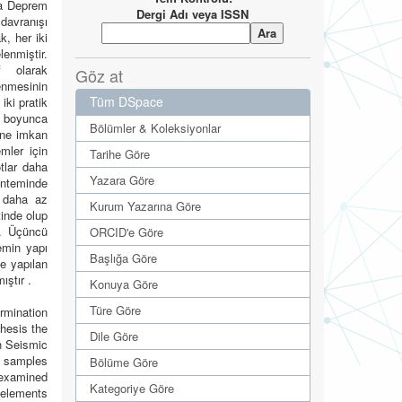
na Deprem
Dergi Adı veya ISSN
 davranışı
, her iki
enmiştir.
f olarak
Göz at
enmesinin
Tüm DSpace
iki pratik
ği boyunca
Bölümler & Koleksiyonlar
ine imkan
emler için
Tarihe Göre
otlar daha
Yazara Göre
yönteminde
n daha az
Kurum Yazarına Göre
inde olup
r. Üçüncü
ORCID'e Göre
emin yapı
Başlığa Göre
le yapılan
ıştır .
Konuya Göre
Türe Göre
ermination
thesis the
Dile Göre
sh Seismic
e samples
Bölüme Göre
 examined
Kategoriye Göre
d elements