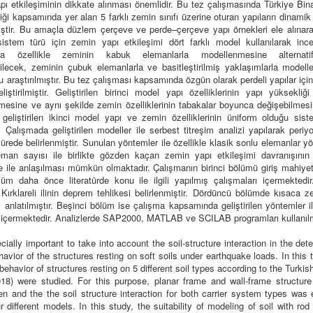
pı etkileşiminin dikkate alınması önemlidir. Bu tez çalışmasında Türkiye Bi
ği kapsamında yer alan 5 farklı zemin sınıfı üzerine oturan yapıların dinamik
iştir. Bu amaçla düzlem çerçeve ve perde–çerçeve yapı örnekleri ele alınarak
 sistem türü için zemin yapı etkileşimi dört farklı model kullanılarak incel
da özellikle zeminin kabuk elemanlarla modellenmesine alternati
abilecek, zeminin çubuk elemanlarla ve basitleştirilmiş yaklaşımlarla modell
 araştırılmıştır. Bu tez çalışması kapsamında özgün olarak perdeli yapılar için 
iştirilmiştir. Geliştirilen birinci model yapı özelliklerinin yapı yüksekli
lmesine ve aynı şekilde zemin özelliklerinin tabakalar boyunca değişebilmes
 geliştirilen ikinci model yapı ve zemin özelliklerinin üniform olduğu sist
r. Çalışmada geliştirilen modeller ile serbest titreşim analizi yapılarak periy
sürede belirlenmiştir. Sunulan yöntemler ile özellikle klasik sonlu elemanlar 
eman sayısı ile birlikte gözden kaçan zemin yapı etkileşimi davranışını
e ile anlaşılması mümkün olmaktadır. Çalışmanın birinci bölümü giriş mahiyet
ölüm daha önce literatürde konu ile ilgili yapılmış çalışmaları içermektedi
Kırklareli ilinin deprem tehlikesi belirlenmiştir. Dördüncü bölümde kısaca z
i anlatılmıştır. Beşinci bölüm ise çalışma kapsamında geliştirilen yöntemler i
i içermektedir. Analizlerde SAP2000, MATLAB ve SCILAB programları kullanılm
ecially important to take into account the soil-structure interaction in the det
havior of the structures resting on soft soils under earthquake loads. In this 
ehavior of structures resting on 5 different soil types according to the Turki
18) were studied. For this purpose, planar frame and wall-frame structur
en and the the soil structure interaction for both carrier system types was
r different models. In this study, the suitability of modeling of soil with ro