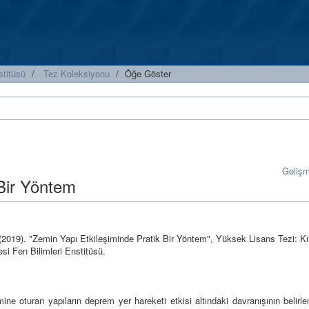
stitüsü
Tez Koleksiyonu
Öğe Göster
Geliş
 Bir Yöntem
(2019). "Zemin Yapı Etkileşiminde Pratik Bir Yöntem", Yüksek Lisans Tezi: Kır
esi Fen Bilimleri Enstitüsü.
ine oturan yapıların deprem yer hareketi etkisi altındaki davranışının belir