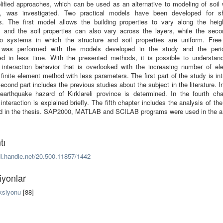
lified approaches, which can be used as an alternative to modeling of soil w
, was investigated. Two practical models have been developed for sh
es. The first model allows the building properties to vary along the heig
e, and the soil properties can also vary across the layers, while the sec
to systems in which the structure and soil properties are uniform. Free 
s was performed with the models developed in the study and the peri
ed in less time. With the presented methods, it is possible to understand
e interaction behavior that is overlooked with the increasing number of el
 finite element method with less parameters. The first part of the study is in
econd part includes the previous studies about the subject in the literature. In
 earthquake hazard of Kırklareli province is determined. In the fourth chap
 interaction is explained briefly. The fifth chapter includes the analysis of t
d in the thesis. SAP2000, MATLAB and SCILAB programs were used in the a
tı
dl.handle.net/20.500.11857/1442
iyonlar
ksiyonu
[88]