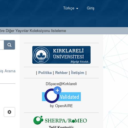
Türkçe
Giriş
öre Diğer Yayınlar Koleksiyonu listeleme
miş Arama
|
Politika
|
Rehber
|
İletişim
|
DSpace@Kırklareli
by OpenAIRE
Telif Kontrolü: