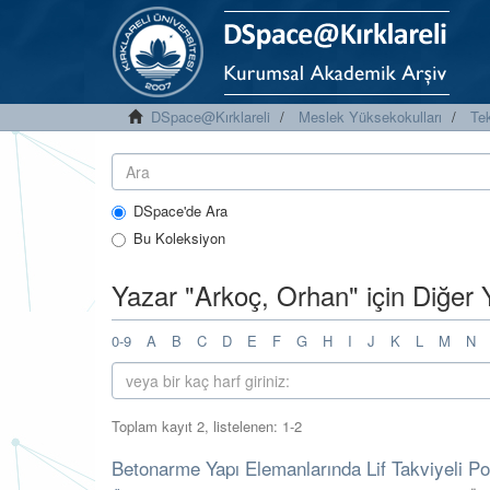
DSpace@Kırklareli
Meslek Yüksekokulları
Te
DSpace'de Ara
Bu Koleksiyon
Yazar "Arkoç, Orhan" için Diğer 
0-9
A
B
C
D
E
F
G
H
I
J
K
L
M
N
Toplam kayıt 2, listelenen: 1-2
Betonarme Yapı Elemanlarında Lif Takviyeli Pol