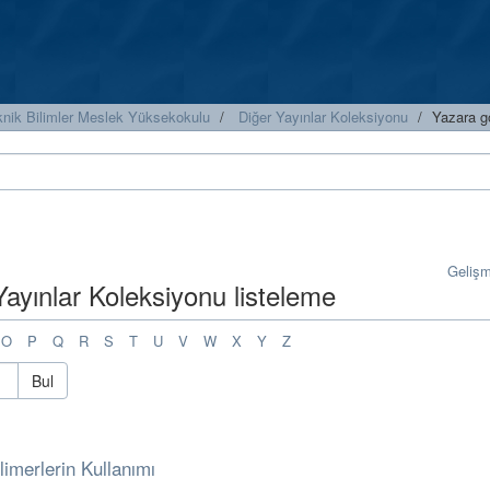
knik Bilimler Meslek Yüksekokulu
Diğer Yayınlar Koleksiyonu
Yazara g
Geliş
Yayınlar Koleksiyonu listeleme
O
P
Q
R
S
T
U
V
W
X
Y
Z
Bul
imerlerin Kullanımı