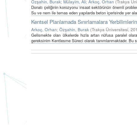
Özşahin, Burak
;
Mülayim, Ali
;
Arkoç, Orhan
(
Trakya Üni
Donatı çeliğinin korozyonu insaat sektörünün önemli proble
Su ve nem ile temas eden yapılarda beton içerisinde yer ala
Kentsel Planlamada Sınırlamalara Yerbilimlerin
Arkoç, Orhan
;
Özşahin, Burak
(
Trakya Üniversitesi
,
20
Gelismekte olan ülkelerde hızla artan nüfusa paralel olar
gereksinim Kentlesme Süreci olarak tanımlanmaktadır. Bu sü