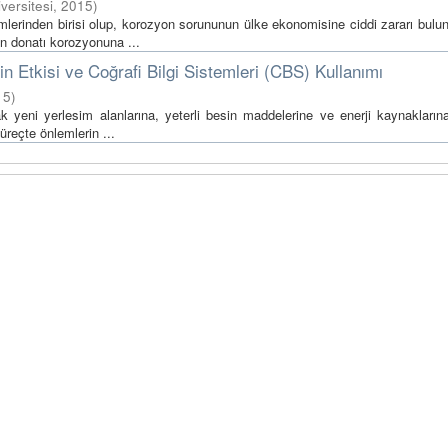
versitesi
,
2015
)
mlerinden birisi olup, korozyon sorununun ülke ekonomisine ciddi zararı bulu
n donatı korozyonuna ...
in Etkisi ve Coğrafi Bilgi Sistemleri (CBS) Kullanımı
15
)
ak yeni yerlesim alanlarına, yeterli besin maddelerine ve enerji kaynakların
reçte önlemlerin ...