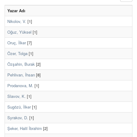
Yazar Adı
Nikolov, V.
[1]
Oğuz, Yüksel
[1]
Oruç, İlker
[7]
Özer, Tolga
[1]
Özşahin, Burak
[2]
Pehlivan, İhsan
[8]
Prodanova, M.
[1]
Slavov, K.
[1]
Sugözü, İlker
[1]
Syrakov, D.
[1]
Şeker, Halil İbrahim
[2]